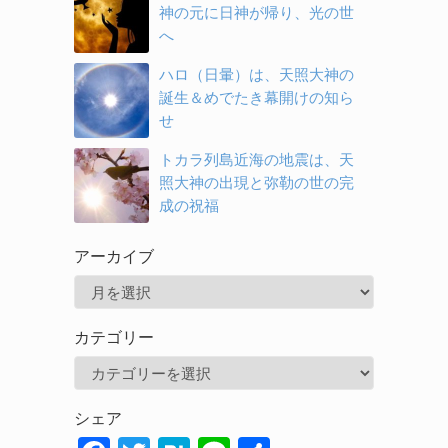
神の元に日神が帰り、光の世
へ
ハロ（日暈）は、天照大神の
誕生＆めでたき幕開けの知ら
せ
トカラ列島近海の地震は、天
照大神の出現と弥勒の世の完
成の祝福
アーカイブ
ア
ー
カテゴリー
カ
カ
イ
テ
ブ
シェア
ゴ