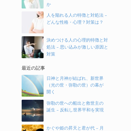
か
人を陥れる人の特徴と対処法 –
どんな性格・心理？対策は？
決めつける人の心理的特徴と対
処法 – 思い込みが激しい原因と
対策
最近の記事
日神と月神が結ばれ、新世界
（光の世・弥勒の世）の幕が
開く
弥勒の世への船出と救世主の
誕生 – 反転し世界平和を実現
かぐや姫の昇天と君が代 – 月