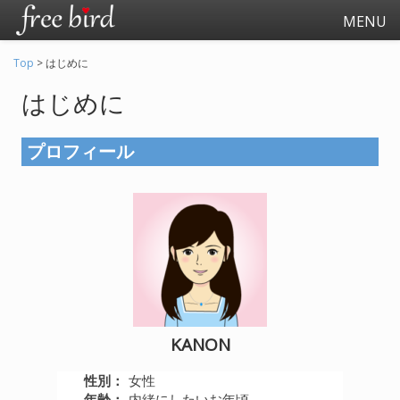
MENU
Top
>
はじめに
はじめに
プロフィール
起業
会社生活
会社の仕事全般
会社の人間関係
KANON
退職関連
性別：
女性
年齢：
内緒にしたいお年頃