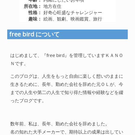
所在地：
地方在住
人間関係全般
性格：
好奇心旺盛なチャレンジャー
趣味：
絵画、観劇、映画鑑賞、旅行
衣食住
生き方
free bird について
気づき
社会
はじめまして、『free bird』を管理していますＫＡＮＯ
Ｎです。
このブログは、人生をもっと自由に楽しく想いのままに
WordPress
生きるために、長年、勤めた会社を辞めた元ＯＬが、今
Webその他
までの人生や第二の人生で知り得た情報や経験などを綴
ったブログです。
数年前、私は、長年、勤めた会社を辞めました。
名の知れた大手メーカーで、期待以上の成果は出してい