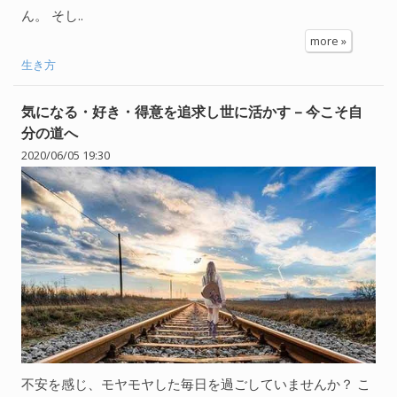
ん。 そし..
more »
生き方
気になる・好き・得意を追求し世に活かす – 今こそ自
分の道へ
2020/06/05 19:30
不安を感じ、モヤモヤした毎日を過ごしていませんか？ こ