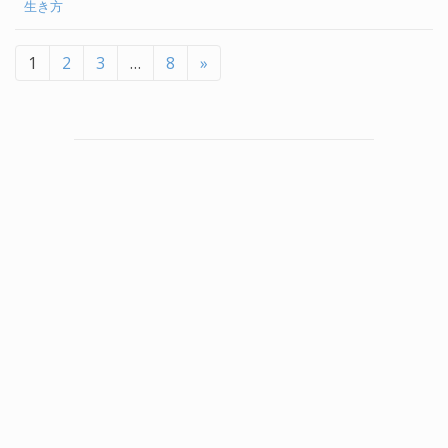
生き方
1
2
3
…
8
»