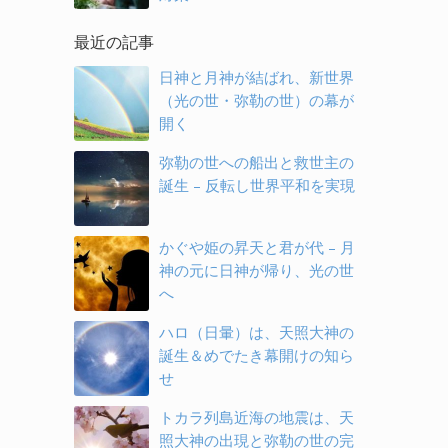
最近の記事
日神と月神が結ばれ、新世界
（光の世・弥勒の世）の幕が
開く
弥勒の世への船出と救世主の
誕生 – 反転し世界平和を実現
かぐや姫の昇天と君が代 – 月
神の元に日神が帰り、光の世
へ
ハロ（日暈）は、天照大神の
誕生＆めでたき幕開けの知ら
せ
トカラ列島近海の地震は、天
照大神の出現と弥勒の世の完