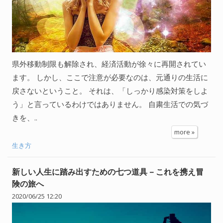
県外移動制限も解除され、経済活動が徐々に再開されてい
ます。 しかし、ここで注意が必要なのは、元通りの生活に
戻さないということ。 それは、「しっかり感染対策をしよ
う」と言っているわけではありません。 自粛生活での気づ
きを、..
more »
生き方
新しい人生に踏み出すための七つ道具 – これを携え冒
険の旅へ
2020/06/25 12:20