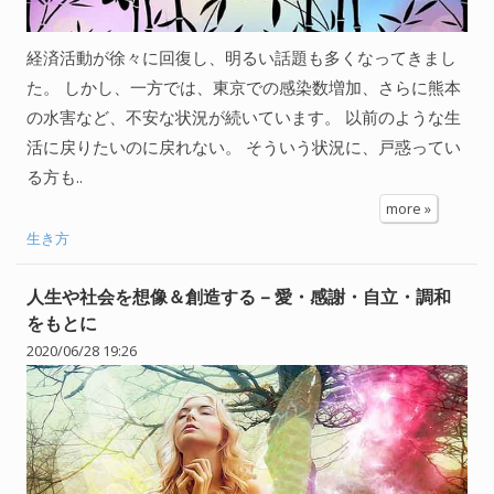
人間関係全般
経済活動が徐々に回復し、明るい話題も多くなってきまし
衣食住
た。 しかし、一方では、東京での感染数増加、さらに熊本
生き方
の水害など、不安な状況が続いています。 以前のような生
活に戻りたいのに戻れない。 そういう状況に、戸惑ってい
気づき
る方も..
社会
more »
生き方
WordPress
人生や社会を想像＆創造する – 愛・感謝・自立・調和
Webその他
をもとに
2020/06/28 19:26