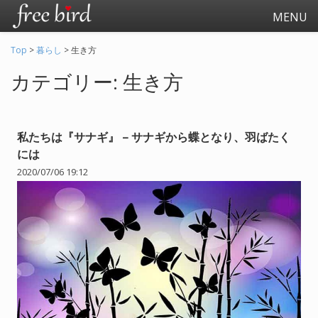
MENU
Top
>
暮らし
>
生き方
カテゴリー: 生き方
私たちは『サナギ』 – サナギから蝶となり、羽ばたく
には
2020/07/06 19:12
起業
会社生活
会社の仕事全般
会社の人間関係
退職関連