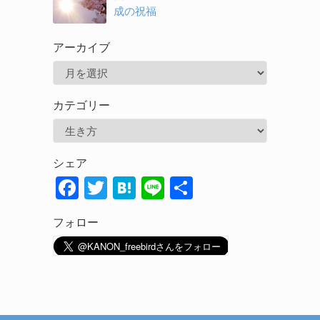
成の祝福
アーカイブ
ア
ー
カテゴリー
カ
カ
イ
テ
ブ
シェア
ゴ
F
T
H
Li
共
リ
ac
w
at
n
有
ー
フォロー
e
itt
e
e
b
er
n
o
a
o