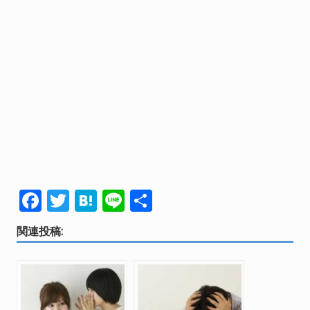
F
T
H
Li
共
ac
w
at
n
有
関連投稿:
e
itt
e
e
b
er
n
o
a