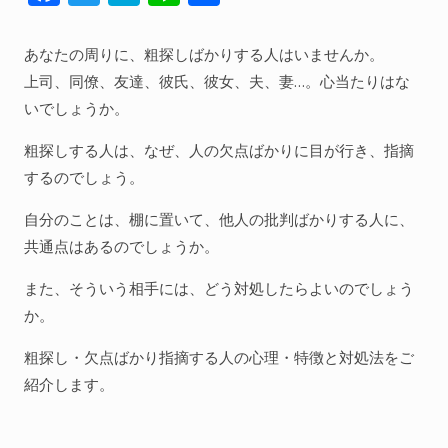
ac
w
at
n
有
人間関係全般
e
itt
e
e
あなたの周りに、粗探しばかりする人はいませんか。
衣食住
b
er
n
上司、同僚、友達、彼氏、彼女、夫、妻…。心当たりはな
生き方
o
a
いでしょうか。
気づき
o
粗探しする人は、なぜ、人の欠点ばかりに目が行き、指摘
k
社会
するのでしょう。
自分のことは、棚に置いて、他人の批判ばかりする人に、
共通点はあるのでしょうか。
WordPress
また、そういう相手には、どう対処したらよいのでしょう
Webその他
か。
粗探し・欠点ばかり指摘する人の心理・特徴と対処法をご
紹介します。