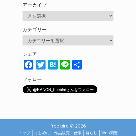
アーカイブ
ア
ー
カテゴリー
カ
カ
イ
テ
ブ
シェア
ゴ
F
T
H
Li
共
リ
ac
w
at
n
有
ー
フォロー
e
itt
e
e
b
er
n
o
a
o
k
free bird © 2026
トップ
はじめに
作品販売
仕事
暮らし
Web関連