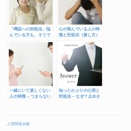
o
k
「噂話への対処法」悩
心が病んでいる人の特
んでいる方も、そうで
徴と対処法（接し方）
ない方も知っておこ
う！
一緒にいて楽しくない
知ったかぶりの心理と
人の特徴 – つまらない
対処法 – なぜ？止めさ
と言われる理由
せる・直すには
人間関係全般