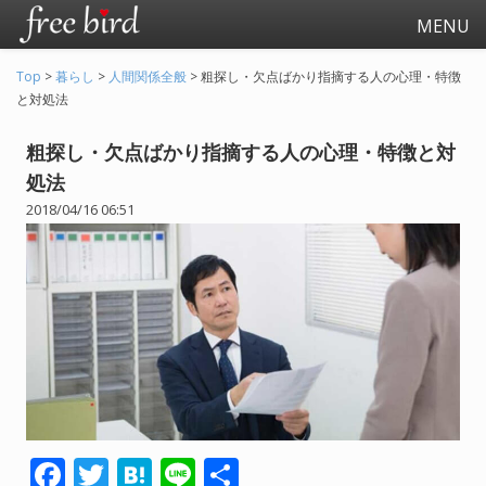
MENU
Top
>
暮らし
>
人間関係全般
>
粗探し・欠点ばかり指摘する人の心理・特徴
と対処法
粗探し・欠点ばかり指摘する人の心理・特徴と対
処法
2018/04/16 06:51
起業
会社生活
会社の仕事全般
会社の人間関係
退職関連
F
T
H
Li
共