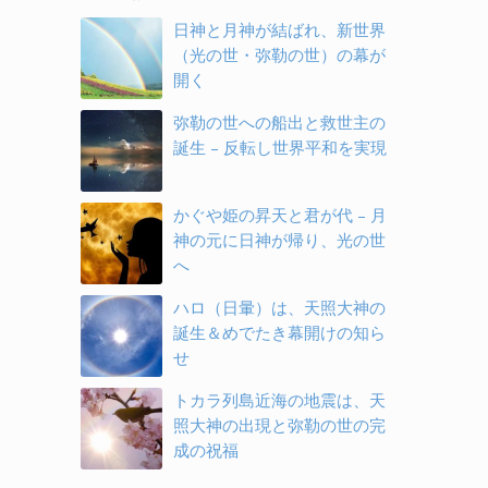
日神と月神が結ばれ、新世界
（光の世・弥勒の世）の幕が
開く
弥勒の世への船出と救世主の
誕生 – 反転し世界平和を実現
かぐや姫の昇天と君が代 – 月
神の元に日神が帰り、光の世
へ
ハロ（日暈）は、天照大神の
誕生＆めでたき幕開けの知ら
せ
トカラ列島近海の地震は、天
照大神の出現と弥勒の世の完
成の祝福