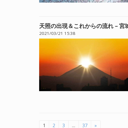
天照の出現＆これからの流れ – 
2021/03/21 15:38
1
2
3
…
37
»