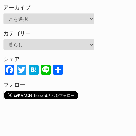
アーカイブ
ア
ー
カテゴリー
カ
イ
カ
ブ
テ
シェア
ゴ
F
T
H
Li
共
リ
ac
w
at
n
有
ー
フォロー
e
itt
e
e
b
er
n
o
a
o
k