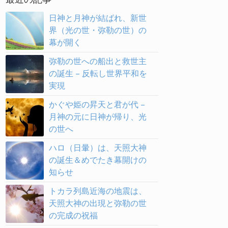
日神と月神が結ばれ、新世
界（光の世・弥勒の世）の
幕が開く
弥勒の世への船出と救世主
の誕生 – 反転し世界平和を
実現
かぐや姫の昇天と君が代 –
月神の元に日神が帰り、光
の世へ
ハロ（日暈）は、天照大神
の誕生＆めでたき幕開けの
知らせ
トカラ列島近海の地震は、
天照大神の出現と弥勒の世
の完成の祝福