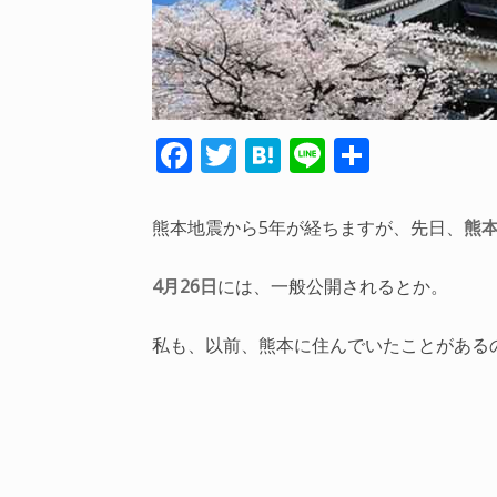
F
T
H
Li
共
ac
w
at
n
有
e
itt
e
e
熊本地震から5年が経ちますが、先日、
熊
b
er
n
o
a
4月26日
には、一般公開されるとか。
o
私も、以前、熊本に住んでいたことがある
k