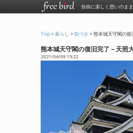
自由に楽しく想いのま
Top
>
暮らし
>
気づき
>
熊本城天守閣の復
熊本城天守閣の復旧完了 – 天
2021/04/09 19:22