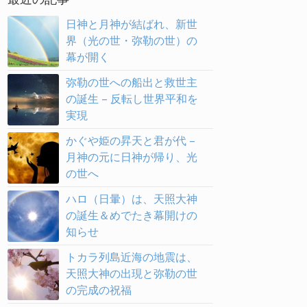
日神と月神が結ばれ、新世
界（光の世・弥勒の世）の
幕が開く
弥勒の世への船出と救世主
の誕生 – 反転し世界平和を
実現
かぐや姫の昇天と君が代 –
月神の元に日神が帰り、光
の世へ
ハロ（日暈）は、天照大神
の誕生＆めでたき幕開けの
知らせ
トカラ列島近海の地震は、
天照大神の出現と弥勒の世
の完成の祝福