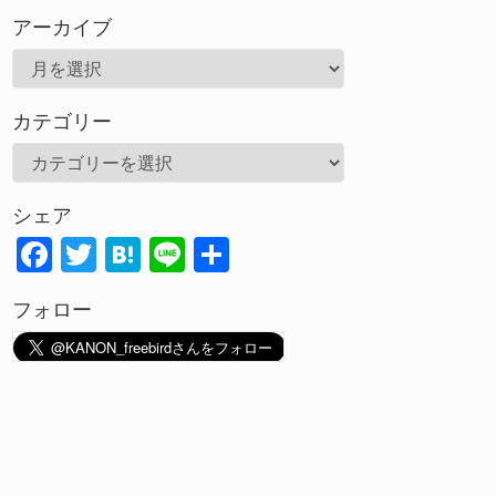
アーカイブ
ア
ー
カテゴリー
カ
イ
カ
ブ
テ
シェア
ゴ
F
T
H
Li
共
リ
ac
w
at
n
有
ー
フォロー
e
itt
e
e
b
er
n
o
a
o
k