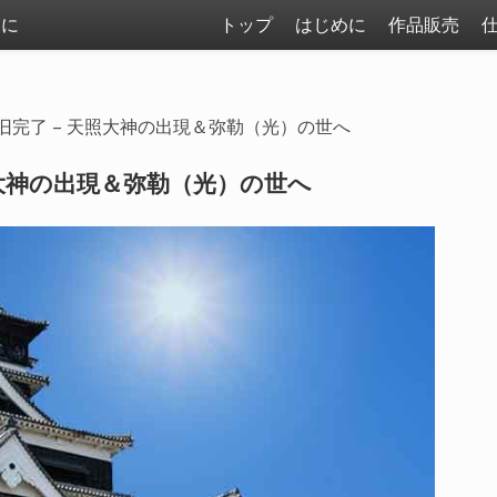
まに
トップ
はじめに
作品販売
旧完了 – 天照大神の出現＆弥勒（光）の世へ
照大神の出現＆弥勒（光）の世へ