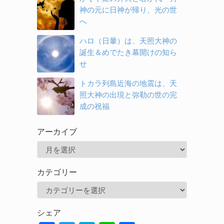
神の元に日神が帰り、光の世
へ
ハロ（日暈）は、天照大神の
誕生＆めでたき幕開けの知ら
せ
トカラ列島近海の地震は、天
照大神の出現と弥勒の世の完
成の祝福
アーカイブ
ア
ー
カテゴリー
カ
カ
イ
テ
ブ
シェア
ゴ