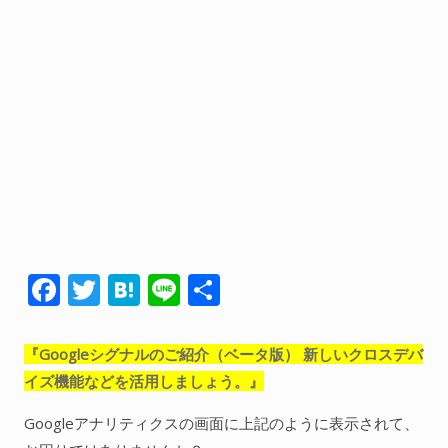
人間関係全般
衣食住
生き方
気づき
社会
WordPress
F
T
H
Li
共
Webその他
ac
w
at
n
有
e
itt
e
e
『Googleシグナルのご紹介（ベータ版） 新しいクロスデバ
b
er
n
イズ機能などを活用しましょう。』
o
a
Googleアナリティクスの画面に上記のように表示されて、