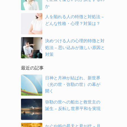
か
人を陥れる人の特徴と対処法 –
どんな性格・心理？対策は？
決めつける人の心理的特徴と対
処法 – 思い込みが激しい原因と
対策
最近の記事
日神と月神が結ばれ、新世界
（光の世・弥勒の世）の幕が
開く
弥勒の世への船出と救世主の
誕生 – 反転し世界平和を実現
かぐや姫の昇天と君が代 – 月