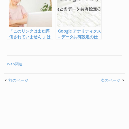
o
k
「このリンクはまだ評
Google アナリティクス
価されていません 」は
– データ共有設定の仕
マカフィーへ評価申請
方
を
Web関連
前のページ
次のページ