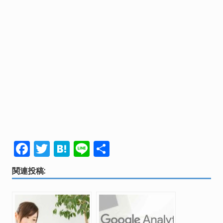
F
T
H
Li
共
ac
w
at
n
有
関連投稿:
e
itt
e
e
b
er
n
o
a