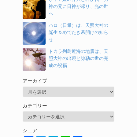
神の元に日神が帰り、光の世
へ
ハロ（日暈）は、天照大神の
誕生＆めでたき幕開けの知ら
せ
トカラ列島近海の地震は、天
照大神の出現と弥勒の世の完
成の祝福
アーカイブ
ア
ー
カテゴリー
カ
カ
イ
テ
ブ
シェア
ゴ