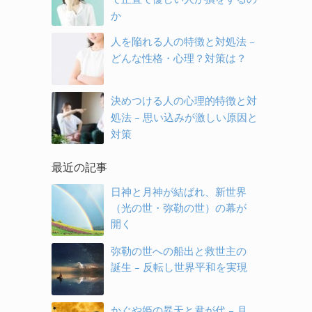
か
人を陥れる人の特徴と対処法 –
どんな性格・心理？対策は？
決めつける人の心理的特徴と対
処法 – 思い込みが激しい原因と
対策
最近の記事
日神と月神が結ばれ、新世界
（光の世・弥勒の世）の幕が
開く
弥勒の世への船出と救世主の
誕生 – 反転し世界平和を実現
かぐや姫の昇天と君が代 – 月