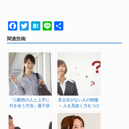
F
T
H
Li
共
ac
w
at
n
有
関連投稿:
e
itt
e
e
b
er
n
o
a
o
k
「心配性の人と上手に
見る目がない人の特徴
付き合う方法」過干渉
～ 人を見抜く力をつけ
から安心される存在に
るには
なる