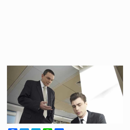
人間関係全般
衣食住
生き方
気づき
社会
WordPress
Webその他