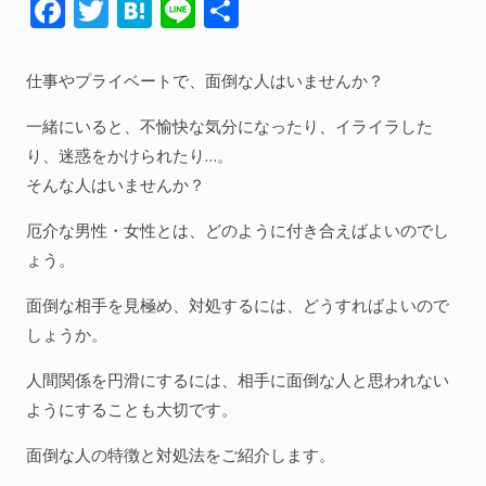
F
T
H
Li
共
ac
w
at
n
有
e
itt
e
e
仕事やプライベートで、面倒な人はいませんか？
b
er
n
一緒にいると、不愉快な気分になったり、イライラした
o
a
り、迷惑をかけられたり…。
o
そんな人はいませんか？
k
厄介な男性・女性とは、どのように付き合えばよいのでし
ょう。
面倒な相手を見極め、対処するには、どうすればよいので
しょうか。
人間関係を円滑にするには、相手に面倒な人と思われない
ようにすることも大切です。
面倒な人の特徴と対処法をご紹介します。