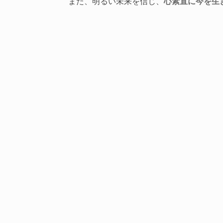
また、明るい未来を信じ、
心素直に今を生