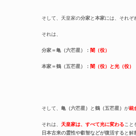
そして、天皇家の
分家
と
本家
には、それぞ
それは、
分家＝亀（六芒星）：
闇（役）
本家＝鶴（五芒星）：
闇（役）と光（役）
そして、
亀（六芒星）
と
鶴（五芒星）
が
統
それは、
天皇家は、すべて光に変わる
こと
日本古来の霊性や叡智などが復活する
と解