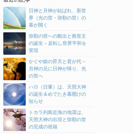
日神と月神が結ばれ、新世
界（光の世・弥勒の世）の
幕が開く
弥勒の世への船出と救世主
の誕生 – 反転し世界平和を
実現
かぐや姫の昇天と君が代 –
月神の元に日神が帰り、光
の世へ
ハロ（日暈）は、天照大神
の誕生＆めでたき幕開けの
知らせ
トカラ列島近海の地震は、
天照大神の出現と弥勒の世
の完成の祝福