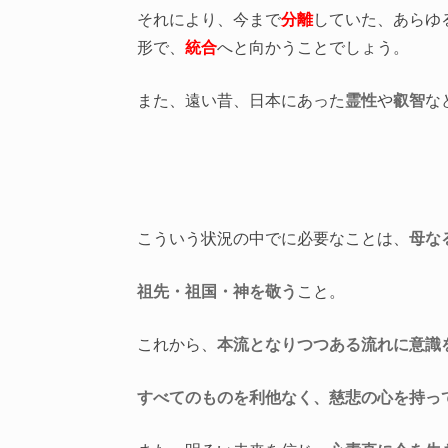
それにより、今まで
分離
していた、あらゆ
形で、
統合
へと向かうことでしょう。
また、遠い昔、日本にあった
霊性
や
叡智
な
こういう状況の中でに必要なことは、
母な
祖先・祖国・神を敬う
こと。
これから、
本流となりつつある流れに意識
すべてのものを利他なく、慈悲の心を持っ