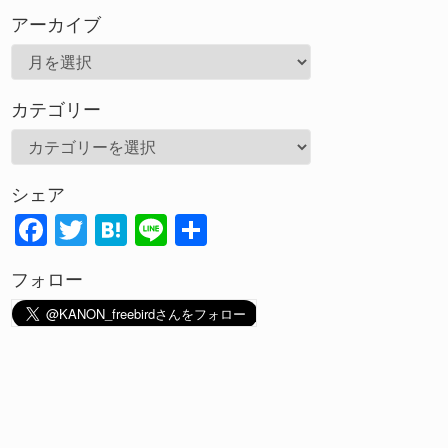
アーカイブ
ア
ー
カテゴリー
カ
イ
カ
ブ
テ
シェア
ゴ
F
T
H
Li
共
リ
ac
w
at
n
有
ー
フォロー
e
itt
e
e
b
er
n
o
a
o
k