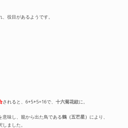
れ、役目があるようです。
合
されると、6+5+5=16で、
十六菊花紋
に。
を意味し、籠から出た鳥である
鶴（五芒星）
により、
釈しました。