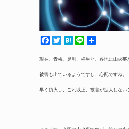
F
T
H
Li
共
ac
w
at
n
有
e
itt
e
e
現在、青梅、足利、桐生と、各地に
山火事
b
er
n
o
a
被害も出ているようですし、心配ですね。
o
早く鎮火し、これ以上、被害が拡大しない
k