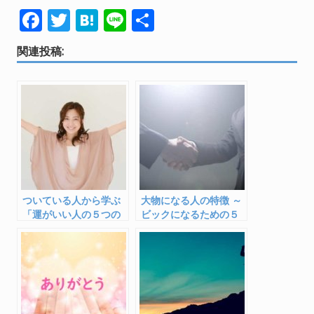
F
T
H
Li
共
ac
w
at
n
有
関連投稿:
e
itt
e
e
b
er
n
o
a
o
k
ついている人から学ぶ
大物になる人の特徴 ～
「運がいい人の５つの
ビックになるための５
特徴」でラッキー人生
つの共通点・方法
を！