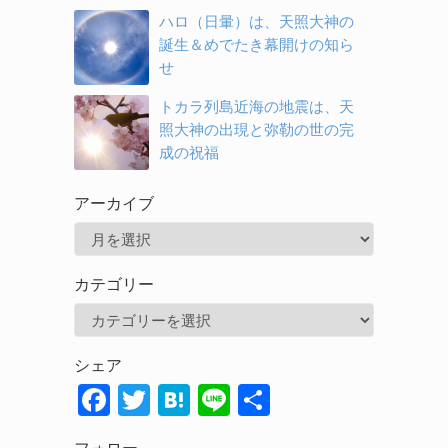
ハロ（日暈）は、天照大神の
誕生＆めでたき幕開けの知ら
せ
トカラ列島近海の地震は、天
照大神の出現と弥勒の世の完
成の祝福
アーカイブ
ア
ー
カテゴリー
カ
カ
イ
テ
ブ
シェア
ゴ
F
T
H
Li
共
リ
ac
w
at
n
有
ー