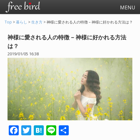
MENU
Top
>
暮らし
>
生き方
>
神様に愛される人の特徴 – 神様に好かれる方法は？
神様に愛される人の特徴 – 神様に好かれる方法
は？
2019/01/05 16:38
起業
会社生活
会社の仕事全般
会社の人間関係
退職関連
F
T
H
Li
共