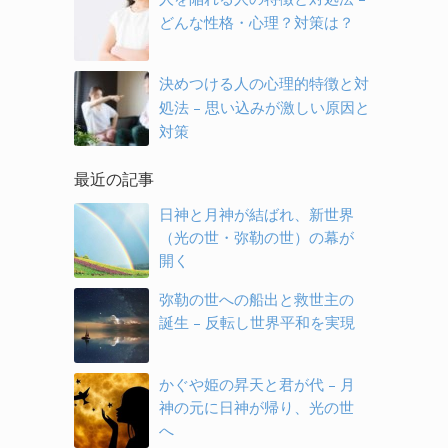
どんな性格・心理？対策は？
決めつける人の心理的特徴と対
処法 – 思い込みが激しい原因と
対策
最近の記事
日神と月神が結ばれ、新世界
（光の世・弥勒の世）の幕が
開く
弥勒の世への船出と救世主の
誕生 – 反転し世界平和を実現
かぐや姫の昇天と君が代 – 月
神の元に日神が帰り、光の世
へ