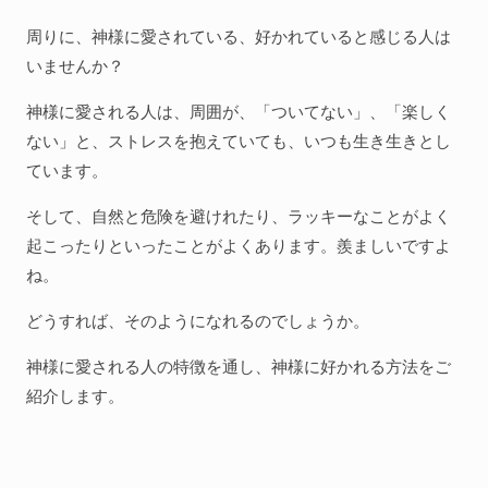
ac
w
at
n
有
e
itt
e
e
人間関係全般
周りに、神様に愛されている、好かれていると感じる人は
b
er
n
いませんか？
衣食住
o
a
生き方
神様に愛される人は、周囲が、「ついてない」、「楽しく
o
ない」と、ストレスを抱えていても、いつも生き生きとし
気づき
k
ています。
社会
そして、自然と危険を避けれたり、ラッキーなことがよく
起こったりといったことがよくあります。羨ましいですよ
ね。
WordPress
Webその他
どうすれば、そのようになれるのでしょうか。
神様に愛される人の特徴を通し、神様に好かれる方法をご
紹介します。