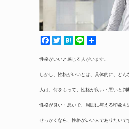
F
T
H
Li
共
ac
w
at
n
有
e
itt
e
e
性格がいいと感じる人がいます。
b
er
n
o
a
しかし、性格がいいとは、具体的に、どん
o
人は、何をもって、性格が良い・悪いと判
k
性格が良い・悪いで、周囲に与える印象も
せっかくなら、性格がいい人でありたいで