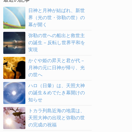
日神と月神が結ばれ、新世
界（光の世・弥勒の世）の
幕が開く
弥勒の世への船出と救世主
の誕生 – 反転し世界平和を
実現
かぐや姫の昇天と君が代 –
月神の元に日神が帰り、光
の世へ
ハロ（日暈）は、天照大神
の誕生＆めでたき幕開けの
知らせ
トカラ列島近海の地震は、
天照大神の出現と弥勒の世
の完成の祝福