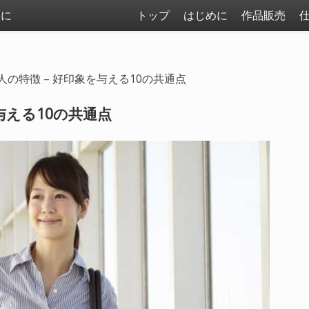
まに
トップ
はじめに
作品販売
人の特徴 – 好印象を与える10の共通点
与える10の共通点