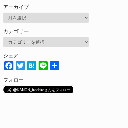
アーカイブ
ア
ー
カテゴリー
カ
イ
カ
ブ
テ
シェア
ゴ
F
T
H
Li
共
リ
ac
w
at
n
有
ー
フォロー
e
itt
e
e
b
er
n
o
a
o
k