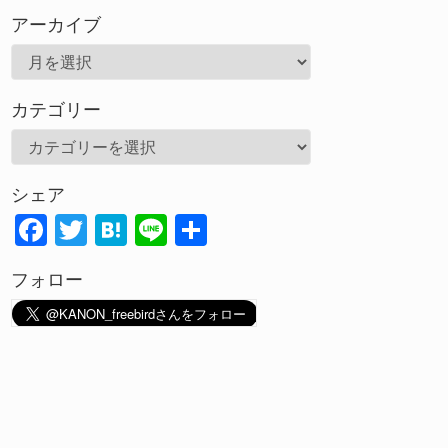
アーカイブ
ア
ー
カテゴリー
カ
イ
カ
ブ
テ
シェア
ゴ
F
T
H
Li
共
リ
ac
w
at
n
有
ー
フォロー
e
itt
e
e
b
er
n
o
a
o
k