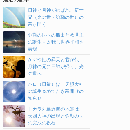
日神と月神が結ばれ、新世
界（光の世・弥勒の世）の
幕が開く
弥勒の世への船出と救世主
の誕生 – 反転し世界平和を
実現
かぐや姫の昇天と君が代 –
月神の元に日神が帰り、光
の世へ
ハロ（日暈）は、天照大神
の誕生＆めでたき幕開けの
知らせ
トカラ列島近海の地震は、
天照大神の出現と弥勒の世
の完成の祝福