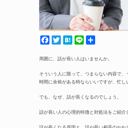
F
T
H
Li
共
ac
w
at
n
有
e
itt
e
e
周囲に、話が長い人はいませんか。
b
er
n
o
a
そういう人に限って、つまらない内容で、
時間に余裕がある時ならいいですが、忙し
o
k
でも、なぜ、話が長くなるのでしょう。
話が長い人の心理的特徴と対処法をご紹介
話が長くなる原因と、話が長い相手のかわ