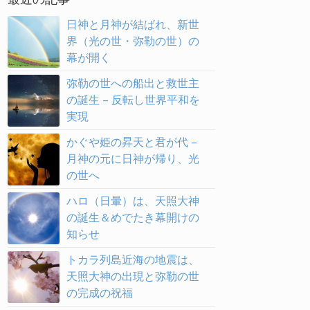
日神と月神が結ばれ、新世
界（光の世・弥勒の世）の
幕が開く
弥勒の世への船出と救世主
の誕生 – 反転し世界平和を
実現
かぐや姫の昇天と君が代 –
月神の元に日神が帰り、光
の世へ
ハロ（日暈）は、天照大神
の誕生＆めでたき幕開けの
知らせ
トカラ列島近海の地震は、
天照大神の出現と弥勒の世
の完成の祝福