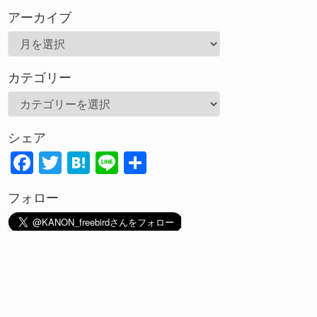
アーカイブ
ア
ー
カテゴリー
カ
イ
カ
ブ
テ
シェア
ゴ
F
T
H
Li
共
リ
ac
w
at
n
有
ー
フォロー
e
itt
e
e
b
er
n
o
a
o
k