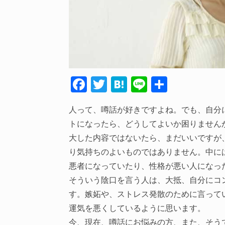
F
T
H
Li
共
ac
w
at
n
有
人って、噂話が好きですよね。でも、自分
e
itt
e
e
トになったら、どうしてよいか困りません
b
er
n
大した内容ではないたら、まだいいですが
o
a
り気持ちのよいものではありません。中に
o
悪者になっていたり、性格が悪い人になっ
k
そういう陰口を言う人は、大抵、自分にコ
す。嫉妬や、ストレス発散のために言って
運気を悪くしているように思います。
今、現在、噂話にお悩みの方、また、そう