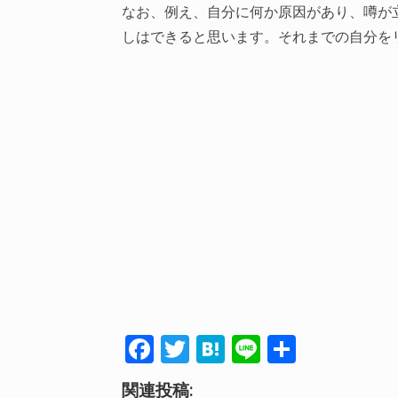
なお、例え、自分に何か原因があり、噂が
しはできると思います。それまでの自分を
F
T
H
Li
共
ac
w
at
n
有
関連投稿: