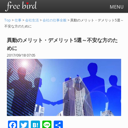
MENU
Top
>
仕事
>
会社生活
>
会社の仕事全般
>
異動のメリット・デメリット5選～
不安な方のために
異動のメリット・デメリット5選～不安な方のた
めに
2017/09/18 07:05
起業
会社生活
会社の仕事全般
会社の人間関係
退職関連
F
T
H
Li
共