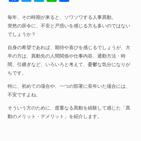
ac
w
at
n
有
人間関係全般
e
itt
e
e
毎年、その時期が来ると、ソワソワする人事異動。
衣食住
b
er
n
突然の辞令に、不安と戸惑いを感じる方も多いのではない
生き方
o
a
でしょうか？
気づき
o
自身の希望であれば、期待や喜びを感じるでしょうが、大
k
社会
半の方は、異動先の人間関係や仕事内容、通勤方法・時
間、引継ぎなど、いろいろと考えて、憂鬱な気分になりが
ちです。
WordPress
特に、初めての場合や、一つの部署に長年いた場合には、
Webその他
不安ですよね。
そういう方のために、度重なる異動を経験して感じた「異
動のメリット・デメリット」を紹介します。