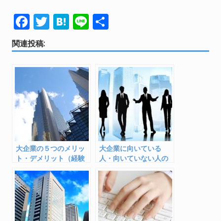
F
T
H
Li
共
ac
w
at
n
有
関連投稿:
e
itt
e
e
b
er
n
o
a
o
k
大企業の５つのメリッ
大企業に向いている
ト・デメリット（経験
人・向いていない人の
して感じた各５つ）
特徴（経験のもと各５
つ）