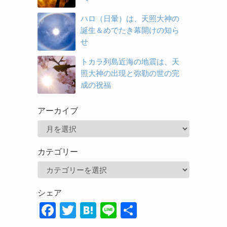
ハロ（日暈）は、天照大神の
誕生＆めでたき幕開けの知ら
せ
トカラ列島近海の地震は、天
照大神の出現と弥勒の世の完
成の祝福
アーカイブ
ア
ー
カテゴリー
カ
カ
イ
テ
ブ
シェア
ゴ
F
T
H
Li
共
リ
ac
w
at
n
有
ー