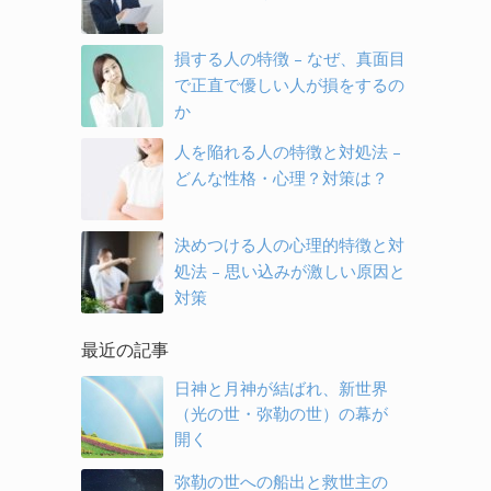
損する人の特徴 – なぜ、真面目
で正直で優しい人が損をするの
か
人を陥れる人の特徴と対処法 –
どんな性格・心理？対策は？
決めつける人の心理的特徴と対
処法 – 思い込みが激しい原因と
対策
最近の記事
日神と月神が結ばれ、新世界
（光の世・弥勒の世）の幕が
開く
弥勒の世への船出と救世主の