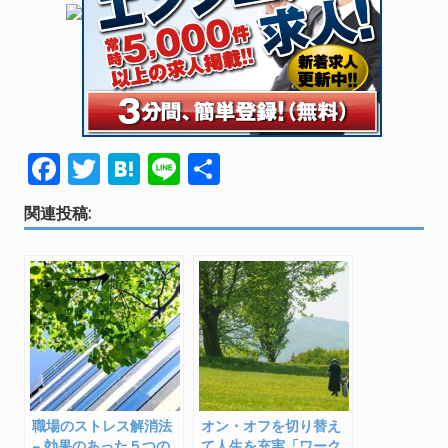
F
T
H
Li
共
ac
w
at
n
有
関連投稿:
e
itt
e
e
b
er
n
o
a
o
k
職場のストレス解消法
オン・オフを切り替え
– 効果のあった５つの
て人生を充実「ワーク