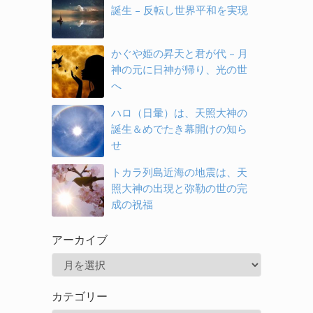
誕生 – 反転し世界平和を実現
かぐや姫の昇天と君が代 – 月
神の元に日神が帰り、光の世
へ
ハロ（日暈）は、天照大神の
誕生＆めでたき幕開けの知ら
せ
トカラ列島近海の地震は、天
照大神の出現と弥勒の世の完
成の祝福
アーカイブ
ア
ー
カテゴリー
カ