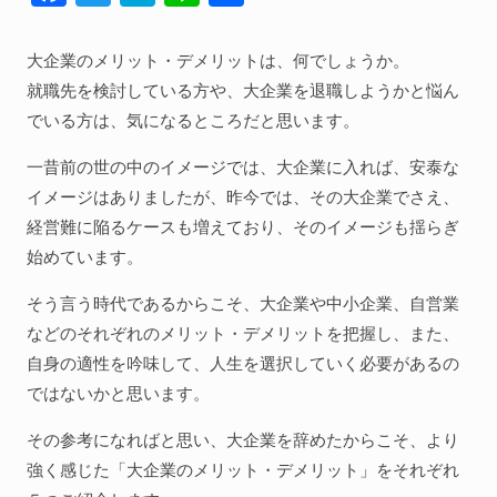
ac
w
at
n
有
人間関係全般
e
itt
e
e
大企業のメリット・デメリットは、何でしょうか。
衣食住
b
er
n
就職先を検討している方や、大企業を退職しようかと悩ん
生き方
o
a
でいる方は、気になるところだと思います。
気づき
o
一昔前の世の中のイメージでは、大企業に入れば、安泰な
k
社会
イメージはありましたが、昨今では、その大企業でさえ、
経営難に陥るケースも増えており、そのイメージも揺らぎ
始めています。
WordPress
そう言う時代であるからこそ、大企業や中小企業、自営業
Webその他
などのそれぞれのメリット・デメリットを把握し、また、
自身の適性を吟味して、人生を選択していく必要があるの
ではないかと思います。
その参考になればと思い、大企業を辞めたからこそ、より
強く感じた「大企業のメリット・デメリット」をそれぞれ