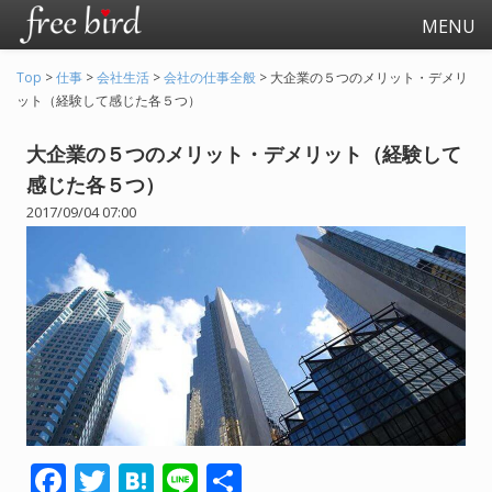
MENU
Top
>
仕事
>
会社生活
>
会社の仕事全般
>
大企業の５つのメリット・デメリ
ット（経験して感じた各５つ）
大企業の５つのメリット・デメリット（経験して
感じた各５つ）
2017/09/04 07:00
起業
会社生活
会社の仕事全般
会社の人間関係
退職関連
F
T
H
Li
共