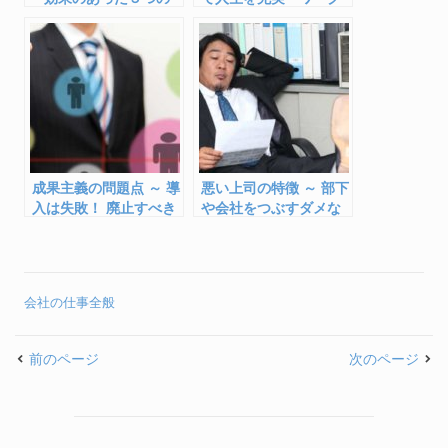
方法
ライフバランスの取り
方」
成果主義の問題点 ～ 導
悪い上司の特徴 ～ 部下
入は失敗！ 廃止すべき
や会社をつぶすダメな
５つの理由
リーダーの５条件
会社の仕事全般
前のページ
次のページ