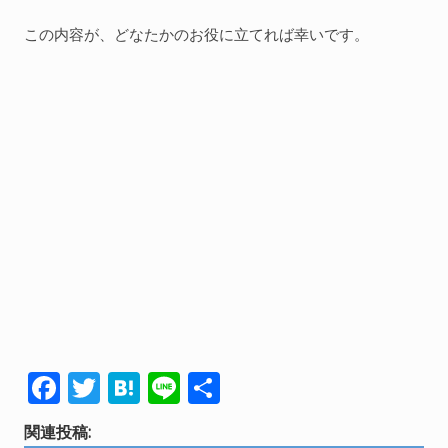
この内容が、どなたかのお役に立てれば幸いです。
F
T
H
Li
共
ac
w
at
n
有
関連投稿: