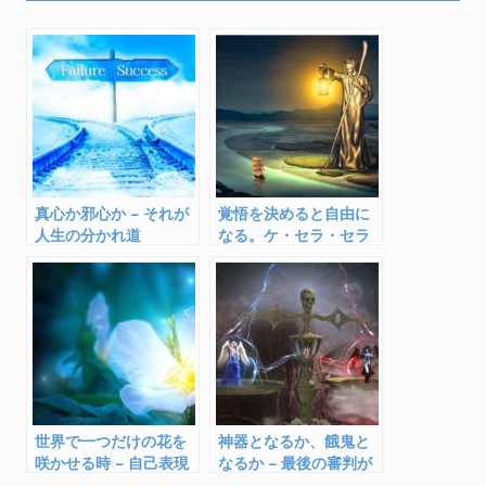
e
itt
e
e
b
er
n
o
a
o
k
真心か邪心か – それが
覚悟を決めると自由に
人生の分かれ道
なる。ケ・セラ・セラ
で新しい自分・世界へ
世界で一つだけの花を
神器となるか、餓鬼と
咲かせる時 – 自己表現
なるか – 最後の審判が
で皆を幸せにする
なされている