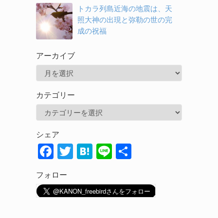
トカラ列島近海の地震は、天
照大神の出現と弥勒の世の完
成の祝福
アーカイブ
ア
ー
カテゴリー
カ
カ
イ
テ
ブ
シェア
ゴ
F
T
H
Li
共
リ
ac
w
at
n
有
ー
フォロー
e
itt
e
e
b
er
n
o
a