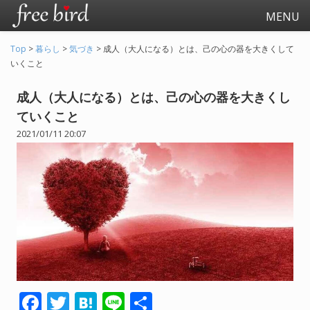
MENU
Top
>
暮らし
>
気づき
>
成人（大人になる）とは、己の心の器を大きくして
いくこと
成人（大人になる）とは、己の心の器を大きくし
ていくこと
2021/01/11 20:07
起業
会社生活
会社の仕事全般
会社の人間関係
退職関連
F
T
H
Li
共