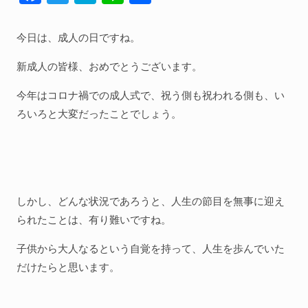
ac
w
at
n
有
人間関係全般
e
itt
e
e
今日は、成人の日ですね。
衣食住
b
er
n
新成人の皆様、おめでとうございます。
生き方
o
a
気づき
今年はコロナ禍での成人式で、祝う側も祝われる側も、い
o
ろいろと大変だったことでしょう。
k
社会
WordPress
Webその他
しかし、どんな状況であろうと、人生の節目を無事に迎え
られたことは、有り難いですね。
子供から大人なるという自覚を持って、人生を歩んでいた
だけたらと思います。