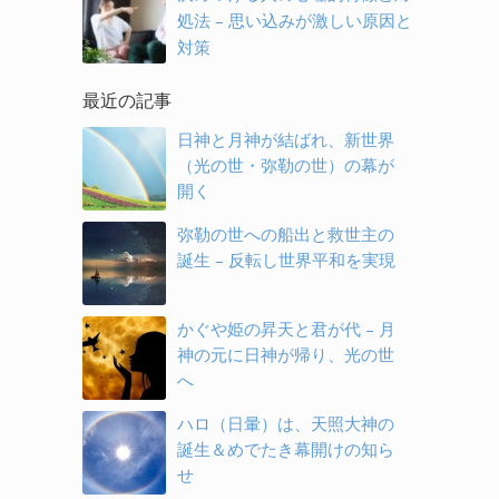
処法 – 思い込みが激しい原因と
対策
最近の記事
日神と月神が結ばれ、新世界
（光の世・弥勒の世）の幕が
開く
弥勒の世への船出と救世主の
誕生 – 反転し世界平和を実現
かぐや姫の昇天と君が代 – 月
神の元に日神が帰り、光の世
へ
ハロ（日暈）は、天照大神の
誕生＆めでたき幕開けの知ら
せ