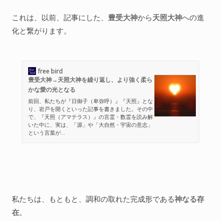
これは、以前、記事にした、
豊受大神
から
天照大神
への進
化と繋がります。
free bird
豊受大神→天照大神を繰り返し、より強く柔ら
かな愛の光となる
前回、私たちが『日御子（卑弥呼）』『天照』とな
り、岩戸を開くといった記事を書きました。その中
で、『天照（アマテラス）』の言霊・数霊を読み解
いた中に、実は、「源」や「大自然・宇宙の意志」
という言葉が...
私たちは、もともと、調和の取れた完成形である
神なる存
在
。