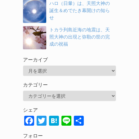
ハロ（日暈）は、天照大神の
誕生＆めでたき幕開けの知ら
せ
トカラ列島近海の地震は、天
照大神の出現と弥勒の世の完
成の祝福
アーカイブ
ア
ー
カテゴリー
カ
カ
イ
テ
ブ
シェア
ゴ
F
T
H
Li
共
リ
ac
w
at
n
有
ー
フォロー