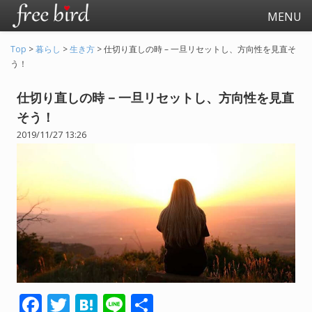
MENU
Top
>
暮らし
>
生き方
>
仕切り直しの時 – 一旦リセットし、方向性を見直そ
う！
仕切り直しの時 – 一旦リセットし、方向性を見直
そう！
2019/11/27 13:26
起業
会社生活
会社の仕事全般
会社の人間関係
退職関連
F
T
H
Li
共