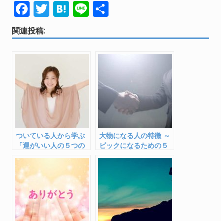
F
T
H
Li
共
ac
w
at
n
有
関連投稿:
e
itt
e
e
b
er
n
o
a
o
k
ついている人から学ぶ
大物になる人の特徴 ～
「運がいい人の５つの
ビックになるための５
特徴」でラッキー人生
つの共通点・方法
を！