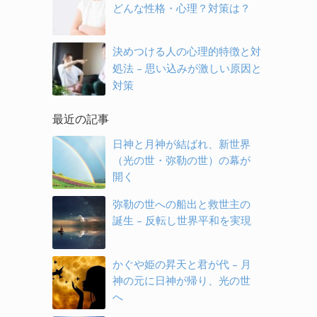
どんな性格・心理？対策は？
決めつける人の心理的特徴と対
処法 – 思い込みが激しい原因と
対策
最近の記事
日神と月神が結ばれ、新世界
（光の世・弥勒の世）の幕が
開く
弥勒の世への船出と救世主の
誕生 – 反転し世界平和を実現
かぐや姫の昇天と君が代 – 月
神の元に日神が帰り、光の世
へ