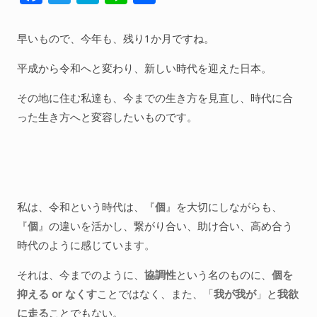
ac
w
at
n
有
人間関係全般
e
itt
e
e
早いもので、今年も、残り1か月ですね。
衣食住
b
er
n
平成から令和へと変わり、新しい時代を迎えた日本。
生き方
o
a
気づき
その地に住む私達も、今までの生き方を見直し、時代に合
o
った生き方へと変容したいものです。
k
社会
WordPress
Webその他
私は、令和という時代は、『
個
』を大切にしながらも、
『
個
』の違いを活かし、繋がり合い、助け合い、高め合う
時代のように感じています。
それは、今までのように、
協調性
という名のものに、
個を
抑える or なくす
ことではなく、また、「
我が我が
」と
我欲
に走る
ことでもない。