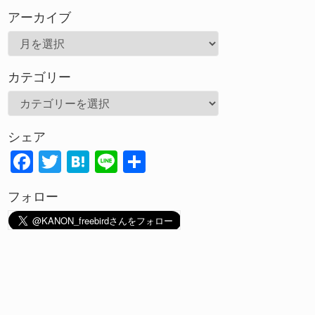
アーカイブ
ア
ー
カテゴリー
カ
イ
カ
ブ
テ
シェア
ゴ
F
T
H
Li
共
リ
ac
w
at
n
有
ー
フォロー
e
itt
e
e
b
er
n
o
a
o
k