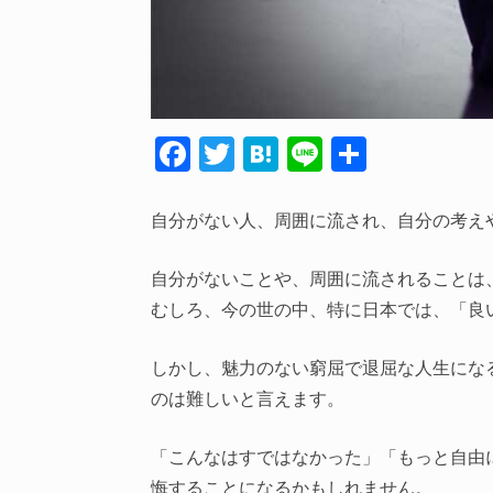
F
T
H
Li
共
ac
w
at
n
有
e
itt
e
e
自分がない人、周囲に流され、自分の考え
b
er
n
自分がないことや、周囲に流されることは
o
a
むしろ、今の世の中、特に日本では、「良
o
k
しかし、魅力のない窮屈で退屈な人生にな
のは難しいと言えます。
「こんなはすではなかった」「もっと自由
悔することになるかもしれません。