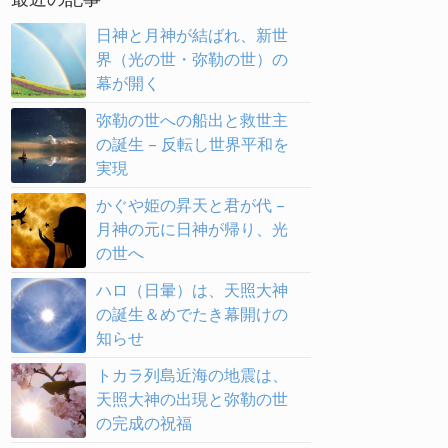
日神と月神が結ばれ、新世
界（光の世・弥勒の世）の
幕が開く
弥勒の世への船出と救世主
の誕生 – 反転し世界平和を
実現
かぐや姫の昇天と君が代 –
月神の元に日神が帰り、光
の世へ
ハロ（日暈）は、天照大神
の誕生＆めでたき幕開けの
知らせ
トカラ列島近海の地震は、
天照大神の出現と弥勒の世
の完成の祝福