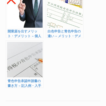
o
a
o
k
開業届を出すメリッ
白色申告と青色申告の
ト・デメリット – 個人
違い – メリット・デメ
事業主に提出は必要？
リットとは
青色申告承認申請書の
書き方 – 記入例・入手
先・提出方法