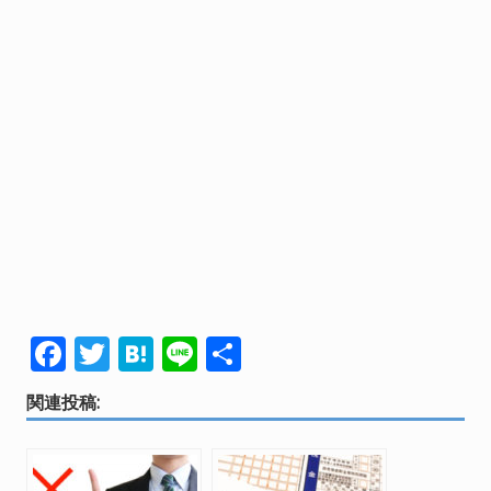
F
T
H
Li
共
ac
w
at
n
有
関連投稿:
e
itt
e
e
b
er
n