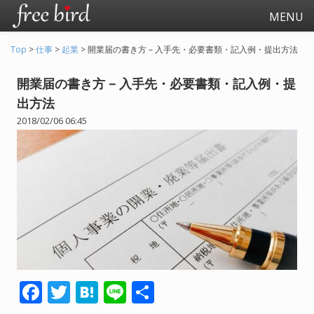
MENU
Top
>
仕事
>
起業
>
開業届の書き方 – 入手先・必要書類・記入例・提出方法
開業届の書き方 – 入手先・必要書類・記入例・提
出方法
2018/02/06 06:45
起業
会社生活
会社の仕事全般
会社の人間関係
退職関連
F
T
H
Li
共