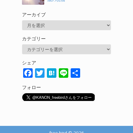
アーカイブ
ア
ー
カテゴリー
カ
カ
イ
テ
ブ
シェア
ゴ
F
T
H
Li
共
リ
ac
w
at
n
有
ー
フォロー
e
itt
e
e
b
er
n
o
a
o
k
free bird © 2026