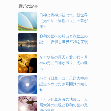
最近の記事
日神と月神が結ばれ、新世界
（光の世・弥勒の世）の幕が
開く
弥勒の世への船出と救世主の
誕生 – 反転し世界平和を実現
かぐや姫の昇天と君が代 – 月
神の元に日神が帰り、光の世
へ
ハロ（日暈）は、天照大神の
誕生＆めでたき幕開けの知ら
せ
トカラ列島近海の地震は、天
照大神の出現と弥勒の世の完
成の祝福