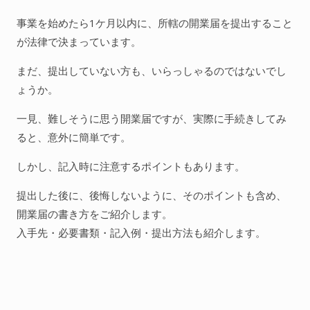
ac
w
at
n
有
e
itt
e
e
人間関係全般
事業を始めたら1ケ月以内に、所轄の開業届を提出すること
b
er
n
が法律で決まっています。
衣食住
o
a
生き方
まだ、提出していない方も、いらっしゃるのではないでし
o
ょうか。
気づき
k
一見、難しそうに思う開業届ですが、実際に手続きしてみ
社会
ると、意外に簡単です。
しかし、記入時に注意するポイントもあります。
WordPress
提出した後に、後悔しないように、そのポイントも含め、
Webその他
開業届の書き方をご紹介します。
入手先・必要書類・記入例・提出方法も紹介します。