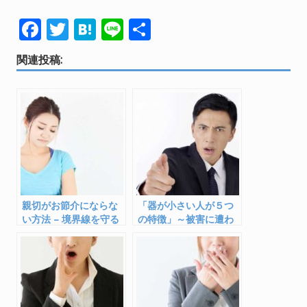
F
T
H
Li
共
ac
w
at
n
有
関連投稿:
e
itt
e
e
b
er
n
o
a
o
k
親切がお節介にならな
「器が小さい人が５つ
い方法 – 境界線を守る
の特徴」～被害に遭わ
には
ない＆自身の見直しに