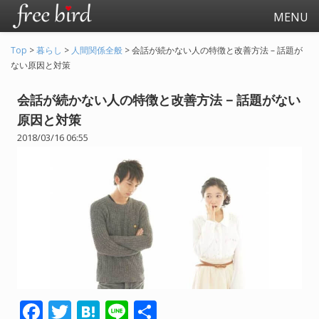
MENU
Top
>
暮らし
>
人間関係全般
>
会話が続かない人の特徴と改善方法 – 話題が
ない原因と対策
会話が続かない人の特徴と改善方法 – 話題がない
原因と対策
2018/03/16 06:55
起業
会社生活
会社の仕事全般
会社の人間関係
退職関連
F
T
H
Li
共