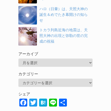
ハロ（日暈）は、天照大神の
誕生＆めでたき幕開けの知ら
せ
トカラ列島近海の地震は、天
照大神の出現と弥勒の世の完
成の祝福
アーカイブ
ア
ー
カテゴリー
カ
カ
イ
テ
ブ
シェア
ゴ
F
T
H
Li
共
リ
ac
w
at
n
有
ー