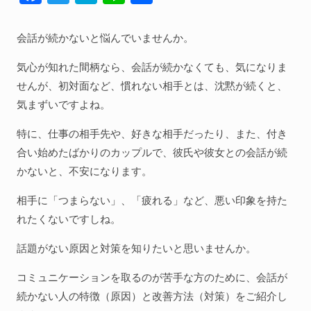
ac
w
at
n
有
人間関係全般
e
itt
e
e
会話が続かないと悩んでいませんか。
衣食住
b
er
n
気心が知れた間柄なら、会話が続かなくても、気になりま
生き方
o
a
せんが、初対面など、慣れない相手とは、沈黙が続くと、
気づき
o
気まずいですよね。
k
社会
特に、仕事の相手先や、好きな相手だったり、また、付き
合い始めたばかりのカップルで、彼氏や彼女との会話が続
かないと、不安になります。
WordPress
相手に「つまらない」、「疲れる」など、悪い印象を持た
Webその他
れたくないですしね。
話題がない原因と対策を知りたいと思いませんか。
コミュニケーションを取るのが苦手な方のために、会話が
続かない人の特徴（原因）と改善方法（対策）をご紹介し