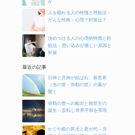
か
人を陥れる人の特徴と対処法 –
どんな性格・心理？対策は？
決めつける人の心理的特徴と対
処法 – 思い込みが激しい原因と
対策
最近の記事
日神と月神が結ばれ、新世界
（光の世・弥勒の世）の幕が
開く
弥勒の世への船出と救世主の
誕生 – 反転し世界平和を実現
かぐや姫の昇天と君が代 – 月