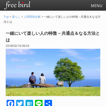
MENU
Top
>
暮らし
>
人間関係全般
>
一緒にいて楽しい人の特徴 – 共通点＆なる方
法とは
一緒にいて楽しい人の特徴 – 共通点＆なる方法と
は
2018/02/16 06:53
起業
会社生活
会社の仕事全般
会社の人間関係
退職関連
F
T
H
Li
共