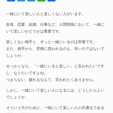
ac
w
at
n
有
人間関係全般
e
itt
e
e
一緒にいて楽しい人と楽しくない人がいます。
衣食住
b
er
n
友達、恋愛、結婚、仕事など、人間関係において、一緒に
生き方
o
a
いて楽しいかどうかは重要です。
気づき
o
楽しくない相手と、ずっと一緒にいるのは苦痛です。
k
社会
また、相手から、苦痛に思われるのも、辛いのではないで
しょうか。
WordPress
せっかくなら、「一緒にいると楽しい」と言われたいです
し、なりたいですよね。
Webその他
つまらない、疲れるなんて、言われたくありません。
しかし、一緒にいて楽しい人になるには、どうしたらよい
でしょうか。
そういう方のために、一緒にいて楽しい人の共通点である