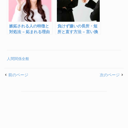
嫉妬される人の特徴と
負けず嫌いの長所・短
対処法 – 妬まれる理由
所と直す方法 – 言い換
と対策
えると？直すには？
人間関係全般
前のページ
次のページ