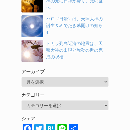
神の元に日神が帰り、光の世
へ
ハロ（日暈）は、天照大神の
誕生＆めでたき幕開けの知ら
せ
トカラ列島近海の地震は、天
照大神の出現と弥勒の世の完
成の祝福
アーカイブ
ア
ー
カテゴリー
カ
カ
イ
テ
ブ
シェア
ゴ
F
T
H
Li
共
リ