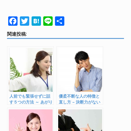
F
T
H
Li
共
ac
w
at
n
有
関連投稿:
e
itt
e
e
b
er
n
o
a
o
k
人前でも緊張せずに話
優柔不断な人の特徴と
す５つの方法 ～ あがり
直し方 – 決断力がない
症を克服！
理由と改善策