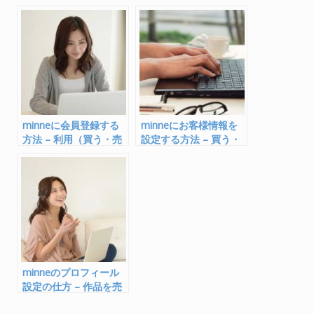
b
er
n
o
a
o
k
minneに会員登録する
minneにお客様情報を
方法 – 利用（買う・売
設定する方法 – 買う・
る）の仕方
売るには
minneのプロフィール
設定の仕方 – 作品を売
るために