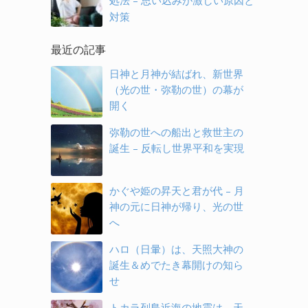
処法 – 思い込みが激しい原因と
対策
最近の記事
日神と月神が結ばれ、新世界
（光の世・弥勒の世）の幕が
開く
弥勒の世への船出と救世主の
誕生 – 反転し世界平和を実現
かぐや姫の昇天と君が代 – 月
神の元に日神が帰り、光の世
へ
ハロ（日暈）は、天照大神の
誕生＆めでたき幕開けの知ら
せ
トカラ列島近海の地震は、天