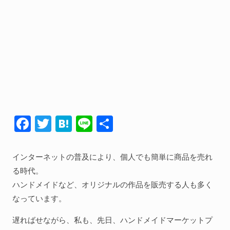
人間関係全般
衣食住
生き方
気づき
社会
F
T
H
Li
共
WordPress
ac
w
at
n
有
Webその他
e
itt
e
e
インターネットの普及により、個人でも簡単に商品を売れ
b
er
n
る時代。
o
a
ハンドメイドなど、オリジナルの作品を販売する人も多く
なっています。
o
k
遅ればせながら、私も、先日、ハンドメイドマーケットプ