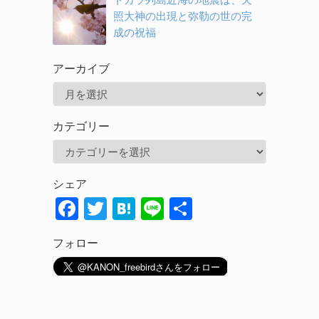
照大神の出現と弥勒の世の完
成の祝福
アーカイブ
ア
ー
カテゴリー
カ
カ
イ
テ
ブ
シェア
ゴ
F
T
H
Li
共
リ
ac
w
at
n
有
ー
フォロー
e
itt
e
e
b
er
n
o
a