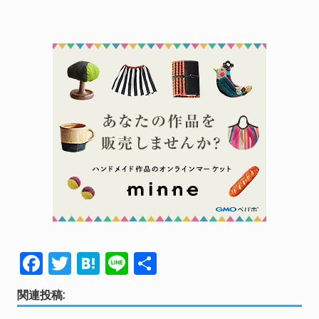
F
T
H
Li
共
ac
w
at
n
有
関連投稿:
e
itt
e
e