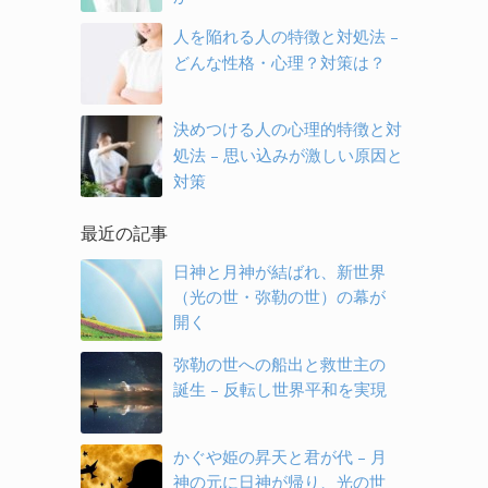
人を陥れる人の特徴と対処法 –
どんな性格・心理？対策は？
決めつける人の心理的特徴と対
処法 – 思い込みが激しい原因と
対策
最近の記事
日神と月神が結ばれ、新世界
（光の世・弥勒の世）の幕が
開く
弥勒の世への船出と救世主の
誕生 – 反転し世界平和を実現
かぐや姫の昇天と君が代 – 月
神の元に日神が帰り、光の世