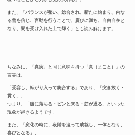
また、「
バランスが整い、総合され、新たに始まり、内な
る善を信じ、言動を行うことで、慶びに満ち、自由自在と
なり、闇を受け入れた上で輝く
」とも読み解けます。
ちなみに、『
真実
』と同じ意味を持つ『
真（まこと）
』の
言霊は、
「
受容し、転がり入って統合する
」であり、「
突き抜く・
貫く
」。
つまり、「
腑に落ちる・ピンと来る・筋が通る
」といった
現象が起きるようです。
また、「
変化の時に、段階を追って成就し、一体となり、
喜びとなる
」、