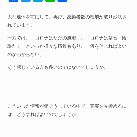
ac
w
at
n
有
人間関係全般
e
itt
e
e
大型連休を前にして、再び、感染者数の増加が取り沙汰さ
衣食住
b
er
n
れています。
生き方
o
a
一方では、「コロナはただの風邪」、「コロナは茶番。陰
気づき
o
謀だ！」といった様々な情報もあり、「何を信じればよい
k
社会
のかわからない」。
そう感じている方も多いのではないでしょうか。
WordPress
Webその他
こういった情報が錯そうしている中で、真実を見極めるに
は、どうすればよいのでしょうか。