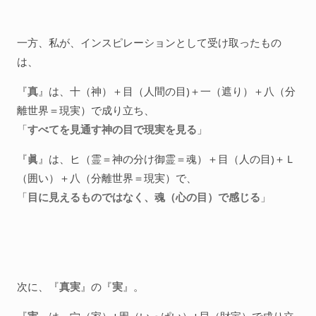
一方、私が、インスピレーションとして受け取ったもの
は、
『
真
』は、十（神）＋目（人間の目)＋一（遮り）＋八（分
離世界＝現実）で成り立ち、
「
すべてを見通す神の目で現実を見る
」
『
眞
』は、ヒ（霊＝神の分け御霊＝魂）＋目（人の目)＋Ｌ
（囲い）＋八（分離世界＝現実）で、
「
目に見えるものではなく、魂（心の目）で感じる
」
次に、『
真実
』の『
実
』。