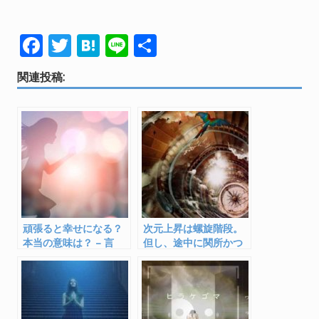
F
T
H
Li
共
ac
w
at
n
有
関連投稿:
e
itt
e
e
b
er
n
o
a
o
k
頑張ると幸せになる？
次元上昇は螺旋階段。
本当の意味は？ – 言
但し、途中に関所かつ
霊・漢字からの解釈
落とし穴がある