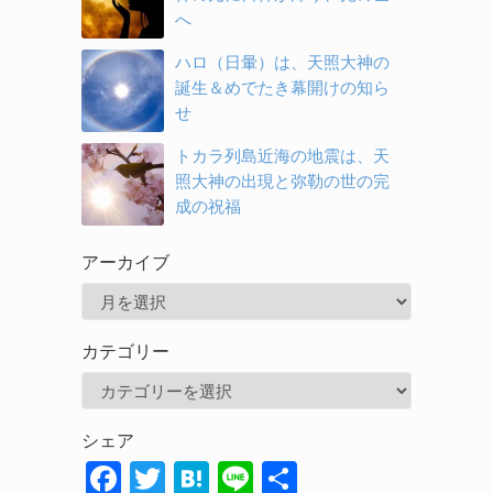
へ
ハロ（日暈）は、天照大神の
誕生＆めでたき幕開けの知ら
せ
トカラ列島近海の地震は、天
照大神の出現と弥勒の世の完
成の祝福
アーカイブ
ア
ー
カテゴリー
カ
カ
イ
テ
ブ
シェア
ゴ
F
T
H
Li
共
リ