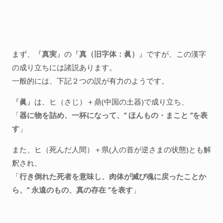
まず、『
真実
』の『
真（旧字体：眞）
』ですが、この漢字
の成り立ちには諸説あります。
一般的には、下記２つの説が有力のようです。
『
眞
』は、ヒ（さじ）＋鼎(中国の土器)で成り立ち、
「
器に物を詰め、一杯になって、” ほんもの・まこと ”を表
す
」
また、ヒ（死んだ人間）＋県(人の首が逆さまの状態)とも解
釈され、
「
行き倒れた死者を意味し、肉体が滅び魂に戻ったことか
ら、” 永遠のもの、真の存在 ”を表す
」