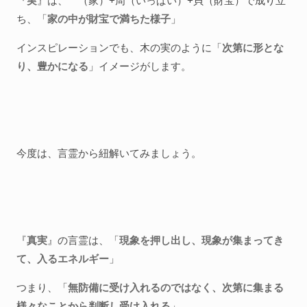
『
実
』は、宀（家）+周（いっぱい）+貝（財宝）で成り立
ち、「
家の中が財宝で満ちた様子
」
インスピレーションでも、木の実のように「
次第に形とな
り、豊かになる
」イメージがします。
今度は、言霊から紐解いてみましょう。
『
真実
』の言霊は、「
現象を押し出し、現象が集まってき
て、入るエネルギー
」
つまり、「
無防備に受け入れるのではなく、次第に集まる
様々なことから判断し受け入れる
」。