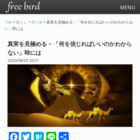
MENU
Top
>
暮らし
>
気づき
>
真実を見極める – 「何を信じればいいのかわからな
い」時には
真実を見極める – 「何を信じればいいのかわから
ない」時には
2020/08/03 20:31
起業
会社生活
会社の仕事全般
会社の人間関係
退職関連
F
T
H
Li
共