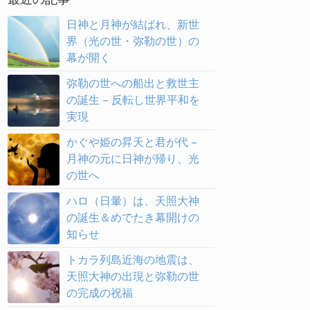
日神と月神が結ばれ、新世
界（光の世・弥勒の世）の
幕が開く
弥勒の世への船出と救世主
の誕生 – 反転し世界平和を
実現
かぐや姫の昇天と君が代 –
月神の元に日神が帰り、光
の世へ
ハロ（日暈）は、天照大神
の誕生＆めでたき幕開けの
知らせ
トカラ列島近海の地震は、
天照大神の出現と弥勒の世
の完成の祝福