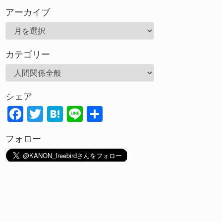
アーカイブ
ア
ー
カテゴリー
カ
イ
カ
ブ
テ
シェア
ゴ
F
T
H
Li
共
リ
ac
w
at
n
有
ー
フォロー
e
itt
e
e
b
er
n
o
a
o
k