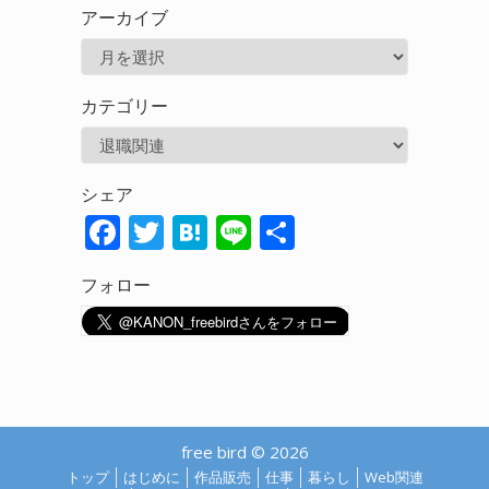
アーカイブ
ア
ー
カテゴリー
カ
カ
イ
テ
ブ
シェア
ゴ
F
T
H
Li
共
リ
ac
w
at
n
有
ー
フォロー
e
itt
e
e
b
er
n
o
a
o
k
free bird © 2026
トップ
はじめに
作品販売
仕事
暮らし
Web関連