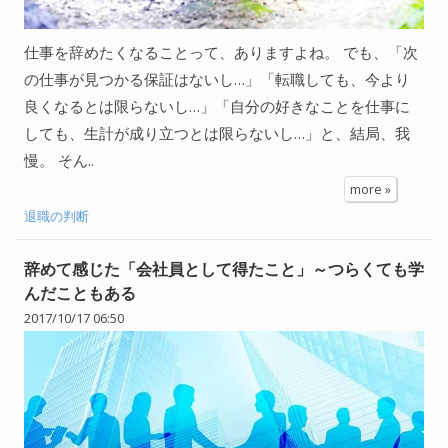
人間関係全般
仕事を辞めたくなることって、ありますよね。 でも、「次
衣食住
の仕事が見つかる保証はないし…」「転職しても、今より
生き方
良くなるとは限らないし…」「自分の好きなことを仕事に
しても、生計が成り立つとは限らないし…」と、結局、我
気づき
慢。 そん..
社会
more »
退職の判断
WordPress
辞めて感じた「会社員として得たこと」～つらくても学
Webその他
んだこともある
2017/10/17 06:50