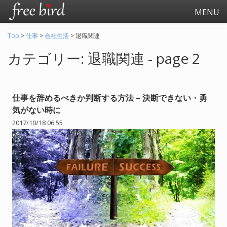
MENU
Top
>
仕事
>
会社生活
>
退職関連
カテゴリー: 退職関連 - page 2
仕事を辞めるべきか判断する方法 – 決断できない・勇
気がない時に
2017/10/18 06:55
起業
会社生活
会社の仕事全般
会社の人間関係
退職関連