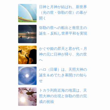
日神と月神が結ばれ、新世界
（光の世・弥勒の世）の幕が
開く
弥勒の世への船出と救世主の
誕生 – 反転し世界平和を実現
かぐや姫の昇天と君が代 – 月
神の元に日神が帰り、光の世
へ
ハロ（日暈）は、天照大神の
誕生＆めでたき幕開けの知ら
せ
トカラ列島近海の地震は、天
照大神の出現と弥勒の世の完
成の祝福