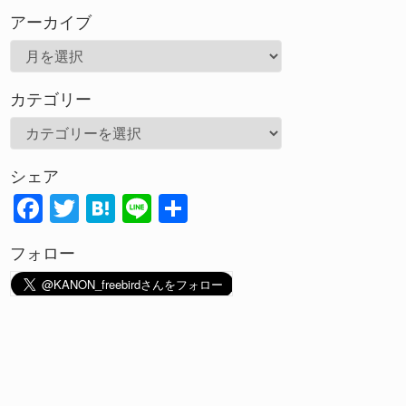
アーカイブ
ア
ー
カテゴリー
カ
イ
カ
ブ
テ
シェア
ゴ
F
T
H
Li
共
リ
ac
w
at
n
有
ー
フォロー
e
itt
e
e
b
er
n
o
a
o
k