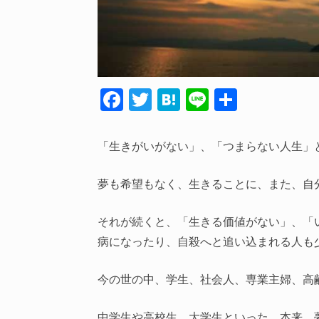
F
T
H
Li
共
ac
w
at
n
有
e
itt
e
e
「生きがいがない」、「つまらない人生」
b
er
n
o
a
夢も希望もなく、生きることに、また、自
o
それが続くと、「生きる価値がない」、「
k
病になったり、自殺へと追い込まれる人も
今の世の中、学生、社会人、専業主婦、高
中学生や高校生、大学生といった、本来、