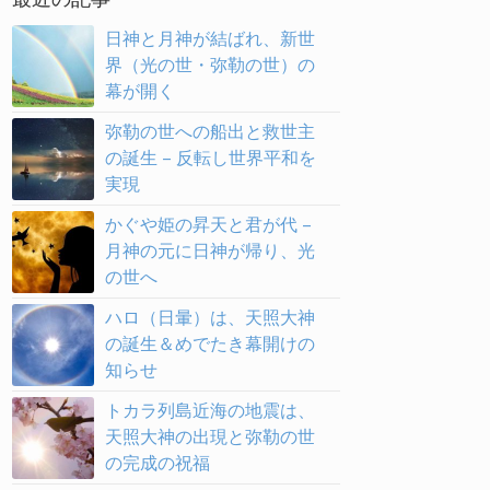
日神と月神が結ばれ、新世
界（光の世・弥勒の世）の
幕が開く
弥勒の世への船出と救世主
の誕生 – 反転し世界平和を
実現
かぐや姫の昇天と君が代 –
月神の元に日神が帰り、光
の世へ
ハロ（日暈）は、天照大神
の誕生＆めでたき幕開けの
知らせ
トカラ列島近海の地震は、
天照大神の出現と弥勒の世
の完成の祝福