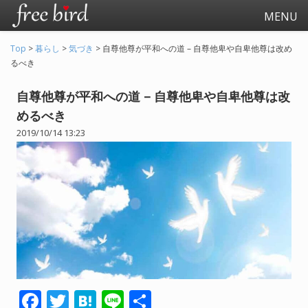
MENU
Top
>
暮らし
>
気づき
>
自尊他尊が平和への道 – 自尊他卑や自卑他尊は改め
るべき
自尊他尊が平和への道 – 自尊他卑や自卑他尊は改
めるべき
2019/10/14 13:23
起業
会社生活
会社の仕事全般
会社の人間関係
退職関連
F
T
H
Li
共