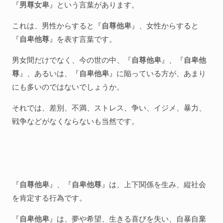
『
男尊女卑
』という言葉があります。
これは、男性からすると『
自尊他卑
』、女性からすると
『
自卑他尊
』を表す言葉です。
男女間だけでなく、今の世の中、『
自尊他卑
』、『
自卑他
尊
』、あるいは、『
自卑他卑
』に陥っている方が、あまり
にも多いのではないでしょうか。
それでは、差別、不満、ストレス、争い、イジメ、暴力、
戦争などがなくならないも当然です。
『
自尊他卑
』、『
自卑他尊
』は、上下関係を生み、縦社会
を肯定する行為です。
『
自卑他卑
』は、夢や希望、生きる喜びを失い、自暴自棄