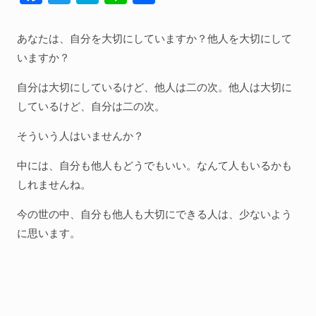
ac
w
at
n
有
人間関係全般
e
itt
e
e
あなたは、自分を大切にしていますか？他人を大切にして
衣食住
b
er
n
いますか？
生き方
o
a
自分は大切にしているけど、他人は二の次。他人は大切に
気づき
o
しているけど、自分は二の次。
k
社会
そういう人はいませんか？
中には、自分も他人もどうでもいい。なんて人もいるかも
WordPress
しれませんね。
Webその他
今の世の中、自分も他人も大切にできる人は、少ないよう
に思います。