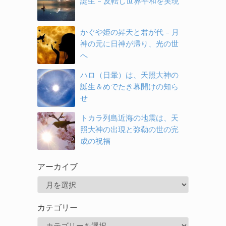
誕生 – 反転し世界平和を実現
かぐや姫の昇天と君が代 – 月
神の元に日神が帰り、光の世
へ
ハロ（日暈）は、天照大神の
誕生＆めでたき幕開けの知ら
せ
トカラ列島近海の地震は、天
照大神の出現と弥勒の世の完
成の祝福
アーカイブ
ア
ー
カテゴリー
カ
カ
イ