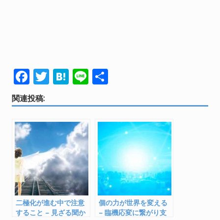
F
T
H
Li
共
ac
w
at
n
有
関連投稿:
e
itt
e
e
b
er
n
o
a
o
k
二極化が進む中で注意
個の力が世界を変える
すること – 見ざる聞か
– 臨機応変に繋がり支