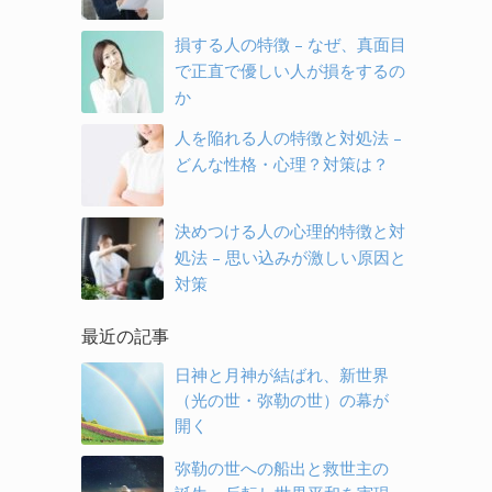
損する人の特徴 – なぜ、真面目
で正直で優しい人が損をするの
か
人を陥れる人の特徴と対処法 –
どんな性格・心理？対策は？
決めつける人の心理的特徴と対
処法 – 思い込みが激しい原因と
対策
最近の記事
日神と月神が結ばれ、新世界
（光の世・弥勒の世）の幕が
開く
弥勒の世への船出と救世主の