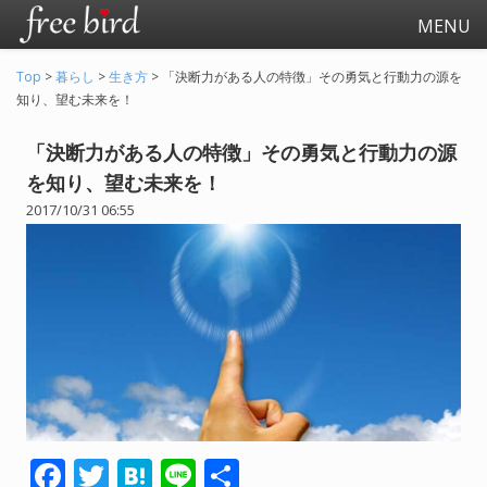
MENU
Top
>
暮らし
>
生き方
>
「決断力がある人の特徴」その勇気と行動力の源を
知り、望む未来を！
「決断力がある人の特徴」その勇気と行動力の源
を知り、望む未来を！
2017/10/31 06:55
起業
会社生活
会社の仕事全般
会社の人間関係
退職関連
F
T
H
Li
共