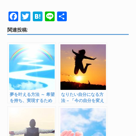
F
T
H
Li
共
ac
w
at
n
有
関連投稿:
e
itt
e
e
b
er
n
o
a
o
k
夢を叶える方法 ～ 希望
なりたい自分になる方
を持ち、実現するため
法 – 「今の自分を変え
に大切な５つのこと
たい」あなたに