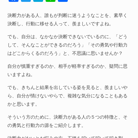
ac
w
at
n
有
人間関係全般
e
itt
e
e
決断力がある人、誰もが判断に迷うようなことを、素早く
衣食住
b
er
n
決断し、行動に移せる人って、羨ましいですよね。
生き方
o
a
でも、自分は、なかなか決断できないでいるのに、「どう
気づき
o
して、そんなことができるのだろう」「その勇気や行動力
k
はどこからくるのだろう」と、不思議に思いませんか？
社会
自分が慎重すぎるのか、相手が軽率すぎるのか、疑問に思
いますよね。
WordPress
でも、きちんと結果を出している姿を見ると、羨ましいや
Webその他
ら、自分が情けないやらで、複雑な気分になることもある
かと思います。
そういう方のために、決断力がある人の５つの特徴と、そ
の勇気と行動力の源をご紹介します。