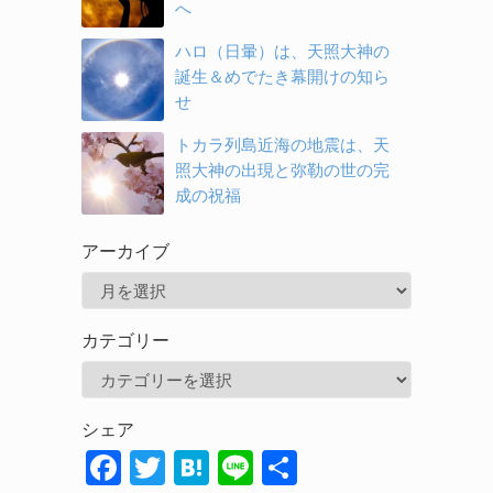
へ
ハロ（日暈）は、天照大神の
誕生＆めでたき幕開けの知ら
せ
トカラ列島近海の地震は、天
照大神の出現と弥勒の世の完
成の祝福
アーカイブ
ア
ー
カテゴリー
カ
カ
イ
テ
ブ
シェア
ゴ
F
T
H
Li
共
リ