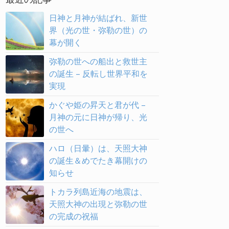
日神と月神が結ばれ、新世
界（光の世・弥勒の世）の
幕が開く
弥勒の世への船出と救世主
の誕生 – 反転し世界平和を
実現
かぐや姫の昇天と君が代 –
月神の元に日神が帰り、光
の世へ
ハロ（日暈）は、天照大神
の誕生＆めでたき幕開けの
知らせ
トカラ列島近海の地震は、
天照大神の出現と弥勒の世
の完成の祝福