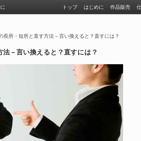
まに
トップ
はじめに
作品販売
の長所・短所と直す方法 – 言い換えると？直すには？
法 – 言い換えると？直すには？