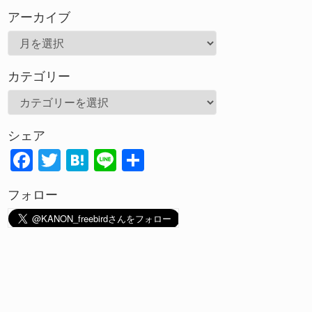
アーカイブ
ア
ー
カテゴリー
カ
イ
カ
ブ
テ
シェア
ゴ
F
T
H
Li
共
リ
ac
w
at
n
有
ー
フォロー
e
itt
e
e
b
er
n
o
a
o
k