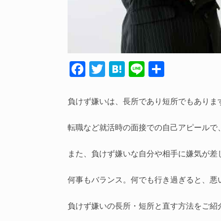
F
T
H
Li
共
ac
w
at
n
有
e
itt
e
e
負けず嫌いは、長所であり短所でもありま
b
er
n
o
a
転職など就活時の面接での自己アピールで
o
また、負けず嫌いな自分や相手に嫌気が差
k
何事もバランス。何でも行き過ぎると、悪
負けず嫌いの長所・短所と直す方法をご紹