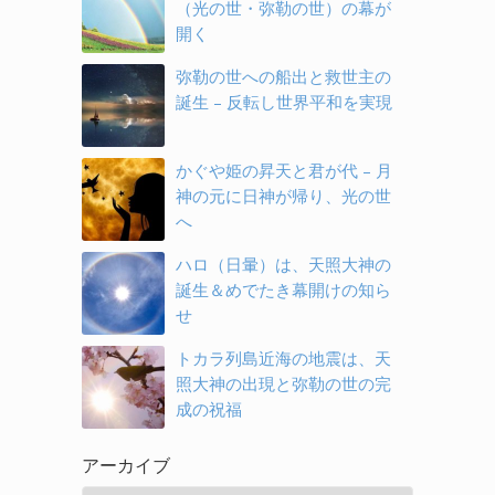
（光の世・弥勒の世）の幕が
開く
弥勒の世への船出と救世主の
誕生 – 反転し世界平和を実現
かぐや姫の昇天と君が代 – 月
神の元に日神が帰り、光の世
へ
ハロ（日暈）は、天照大神の
誕生＆めでたき幕開けの知ら
せ
トカラ列島近海の地震は、天
照大神の出現と弥勒の世の完
成の祝福
アーカイブ