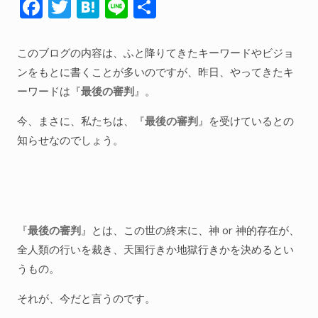
F
T
H
Li
共
ac
w
at
n
有
e
itt
e
e
このブログの内容は、ふと降りてきたキーワードやビジョ
b
er
n
ンをもとに書くことが多いのですが、昨日、やってきたキ
o
a
ーワードは『
最後の審判
』。
o
今、まさに、私たちは、『
最後の審判
』を受けているとの
k
知らせなのでしょう。
『
最後の審判
』とは、この世の終末に、神 or 神的存在が、
全人類の行いを裁き、天国行きか地獄行きかを決めるとい
うもの。
それが、今だと言うのです。