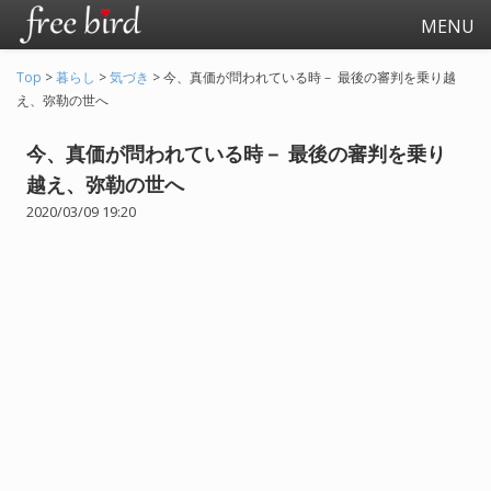
MENU
Top
>
暮らし
>
気づき
>
今、真価が問われている時－ 最後の審判を乗り越
え、弥勒の世へ
今、真価が問われている時－ 最後の審判を乗り
越え、弥勒の世へ
2020/03/09 19:20
起業
会社生活
会社の仕事全般
会社の人間関係
退職関連