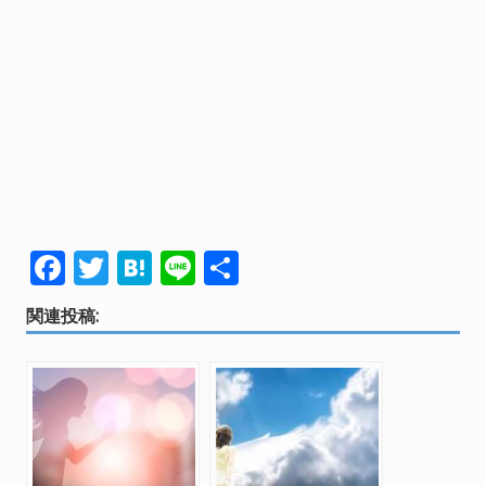
F
T
H
Li
共
ac
w
at
n
有
関連投稿:
e
itt
e
e
b
er
n
o
a
o
k