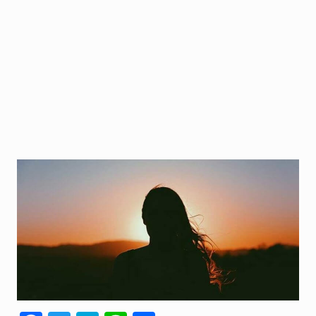
人間関係全般
衣食住
生き方
気づき
社会
WordPress
Webその他