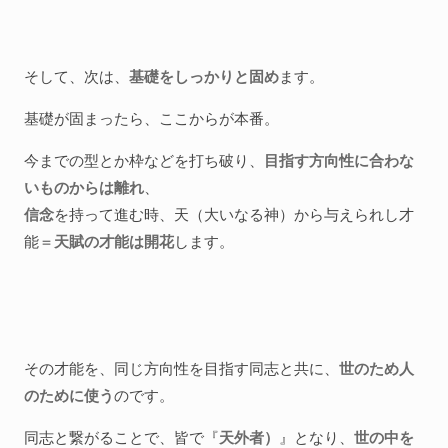
そして、次は、
基礎をしっかりと固め
ます。
基礎が固まったら、ここからが本番。
今までの型とか枠などを打ち破り、
目指す方向性に合わな
いものからは離れ
、
信念
を持って進む時、天（大いなる神）から与えられし才
能＝
天賦の才能は開花
します。
その才能を、同じ方向性を目指す同志と共に、
世のため人
のために使う
のです。
同志と繋がることで、皆で『
天外者）
』となり、
世の中を