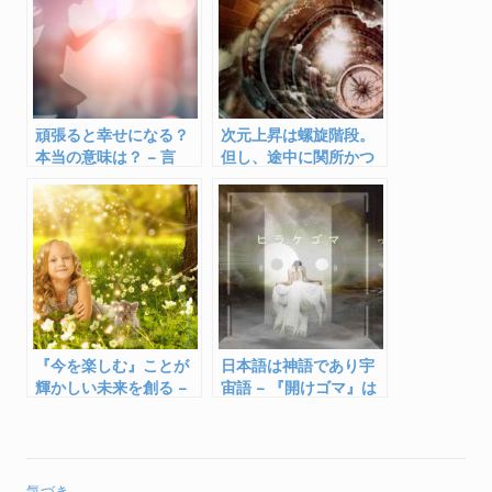
o
k
頑張ると幸せになる？
次元上昇は螺旋階段。
本当の意味は？ – 言
但し、途中に関所かつ
霊・漢字からの解釈
落とし穴がある
『今を楽しむ』ことが
日本語は神語であり宇
輝かしい未来を創る –
宙語 – 『開けゴマ』は
『今』は未来の種
天岩戸を開く呪文
気づき