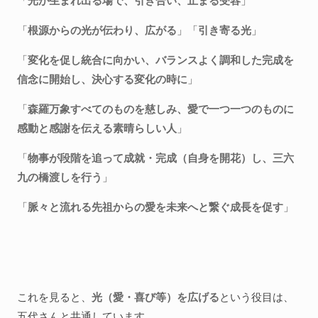
「
光が生まれ出る場で、引き合い、止まる受容
」
「
根源からの光が伝わり、広がる
」「
引き寄る光
」
「
変化を促し統合に向かい、バランスよく調和した完成を
信念に開始し、決心する変化の時に
」
「
森羅万象すべてのものを慈しみ、愛で一つ一つのものに
感動と感謝を伝える素晴らしい人
」
「
物事が段階を追って成就・完成（自身を開花）し、三六
九の橋渡しを行う
」
「
脈々と流れる先祖からの愛を未来へと繋ぐ成長を促す
」
これを見ると、
光（愛・喜び等）を広げる
という役目は、
五代さんと共通しています。