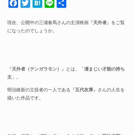
F
T
H
Li
共
ac
w
at
n
有
e
itt
e
e
現在、公開中の三浦春馬さんの主演映画『
天外者
』をご覧
b
er
n
になったのでしょうか。
o
a
o
k
『
天外者（テンガラモン）
』とは、「
凄まじい才能の持ち
主
」。
明治維新の立役者の一人である『
五代友厚
』さんの人生を
描いた作品です。