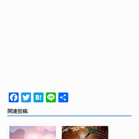
F
T
H
Li
共
ac
w
at
n
有
関連投稿:
e
itt
e
e
b
er
n
o
a