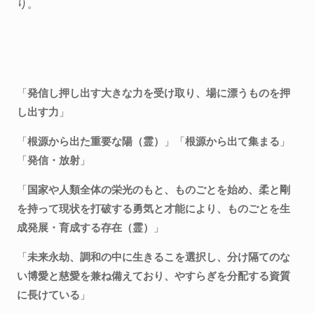
り。
「
発信し押し出す大きな力を受け取り、場に漂うものを押
し出す力
」
「
根源から出た重要な陽（霊）
」「
根源から出て集まる
」
「
発信・放射
」
「
国家や人類全体の栄光のもと、ものごとを始め、柔と剛
を持って現状を打破する勇気と才能により、ものごとを生
成発展・育成する存在（霊）
」
「
未来永劫、調和の中に生きるこを選択し、分け隔てのな
い博愛と慈愛を兼ね備えており、やすらぎを分配する資質
に長けている
」