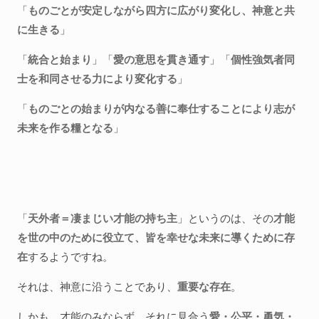
「
ものごとが安定しながら四方に広がり変化し、神意と共
に生きる
」
「
統合と始まり
」「
愛の意思を貫き通す
」「
個性強気者同
士を和同させる力により変化する
」
「
ものごとの始まりが内なる善に奉仕することにより志が
未来を作る糧となる
」
「
天外者＝凄まじい才能の持ち主
」というのは、その
才能
を世の中のために役立て、皆を幸せな未来に導くために存
在
するようですね。
それは、神意に沿うことであり、
重要な存在
。
しかも、才能のみならず、それに見合う
愛・公平・勇気・