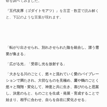
命を調べてみました。
『
五代友厚（ゴダイトモアツ）
』を言霊・数霊で読み解く
と、下記のような言葉が現れます。
「
転がり出させられ、別れさせられた陰を統合し、漂う需
要が集まる
」
「
広がる光
」「
受容し光を放射する
」
「
大きなる川のごとく、悠々と流れていく愛のバイブレー
ションで満たされ、大切なものを見極め、鷹や鶴のごとく
悠々と飛翔・変化して、神意と共に生き、喜びのもと思案
し、決意のもと、ものごとを生成・発展・育成することで
始まり、相手に合わせ、自らを自在に変化させる
」