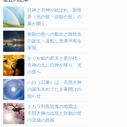
日神と月神が結ばれ、新世
界（光の世・弥勒の世）の
幕が開く
弥勒の世への船出と救世主
の誕生 – 反転し世界平和を
実現
かぐや姫の昇天と君が代 –
月神の元に日神が帰り、光
の世へ
ハロ（日暈）は、天照大神
の誕生＆めでたき幕開けの
知らせ
トカラ列島近海の地震は、
天照大神の出現と弥勒の世
の完成の祝福