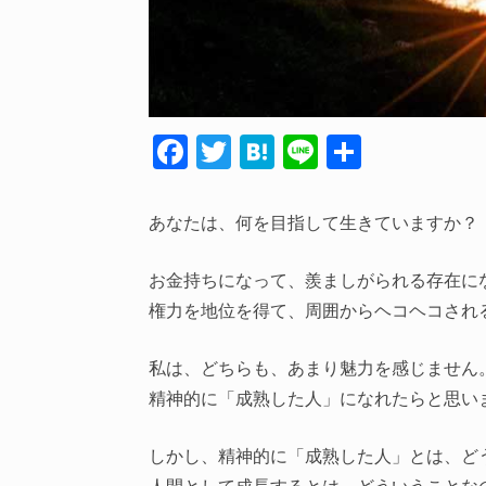
F
T
H
Li
共
ac
w
at
n
有
e
itt
e
e
あなたは、何を目指して生きていますか？
b
er
n
o
a
お金持ちになって、羨ましがられる存在に
権力を地位を得て、周囲からヘコヘコされ
o
k
私は、どちらも、あまり魅力を感じません
精神的に「成熟した人」になれたらと思い
しかし、精神的に「成熟した人」とは、ど
人間として成長するとは、どういうことな