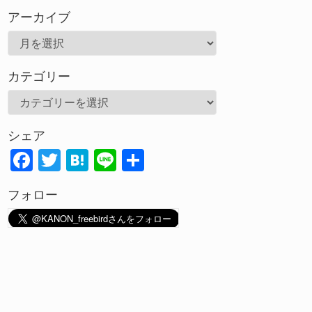
アーカイブ
ア
ー
カテゴリー
カ
イ
カ
ブ
テ
シェア
ゴ
F
T
H
Li
共
リ
ac
w
at
n
有
ー
フォロー
e
itt
e
e
b
er
n
o
a
o
k