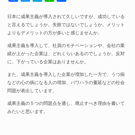
ac
w
at
n
有
人間関係全般
e
itt
e
e
日本に成果主義が導入されて久しいですが、成功している
衣食住
b
er
n
と言えるでしょうか。失敗ではないでしょうか。メリット
生き方
o
a
よりもデメリットの方が多いと感じませんか。
気づき
o
成果主義を導入して、社員のモチベーションや、会社の業
k
社会
績が上がった企業は、どれくらいあるのでしょうか。反対
に、下がっている企業はありませんか。
また、成果主義を導入した企業が増加した一方で、うつ病
WordPress
などの心の病になる人の増加、パワハラの蔓延などの社会
Webその他
問題が表出しています。
成果主義の５つの問題点を通し、廃止すべき理由を書いて
みたいと思います。