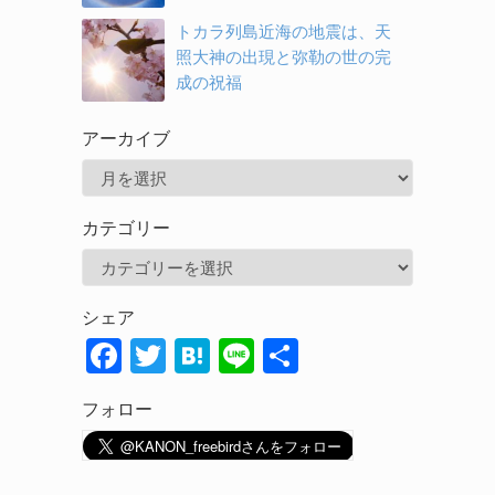
トカラ列島近海の地震は、天
照大神の出現と弥勒の世の完
成の祝福
アーカイブ
ア
ー
カテゴリー
カ
カ
イ
テ
ブ
シェア
ゴ
F
T
H
Li
共
リ
ac
w
at
n
有
ー
フォロー
e
itt
e
e
b
er
n