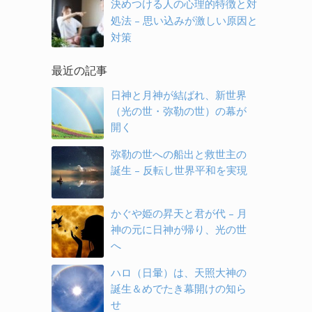
決めつける人の心理的特徴と対
処法 – 思い込みが激しい原因と
対策
最近の記事
日神と月神が結ばれ、新世界
（光の世・弥勒の世）の幕が
開く
弥勒の世への船出と救世主の
誕生 – 反転し世界平和を実現
かぐや姫の昇天と君が代 – 月
神の元に日神が帰り、光の世
へ
ハロ（日暈）は、天照大神の
誕生＆めでたき幕開けの知ら
せ