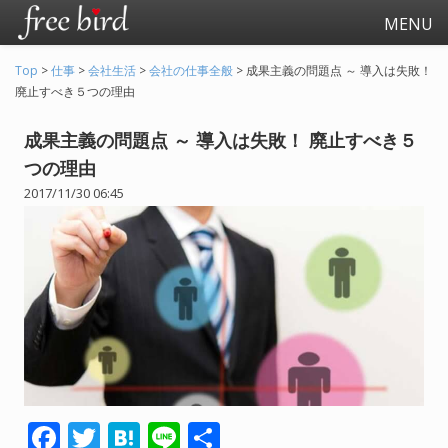
MENU
Top
>
仕事
>
会社生活
>
会社の仕事全般
>
成果主義の問題点 ～ 導入は失敗！
廃止すべき５つの理由
成果主義の問題点 ～ 導入は失敗！ 廃止すべき５
つの理由
2017/11/30 06:45
起業
会社生活
会社の仕事全般
会社の人間関係
退職関連
F
T
H
Li
共