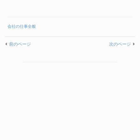
症を克服！
モードに切り替えよ
う！
会社の仕事全般
前のページ
次のページ