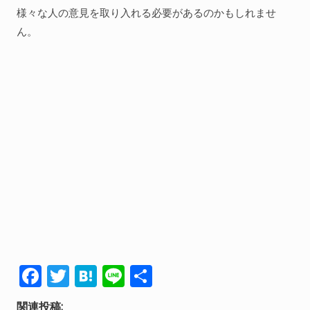
様々な人の意見を取り入れる必要があるのかもしれませ
ん。
F
T
H
Li
共
ac
w
at
n
有
関連投稿: