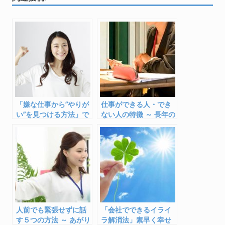
e
itt
e
e
b
er
n
o
a
o
k
「嫌な仕事から”やりが
仕事ができる人・でき
い”を見つける方法」で
ない人の特徴 ～ 長年の
イキイキ！
会社生活からの傾向
人前でも緊張せずに話
「会社でできるイライ
す５つの方法 ～ あがり
ラ解消法」素早く幸せ