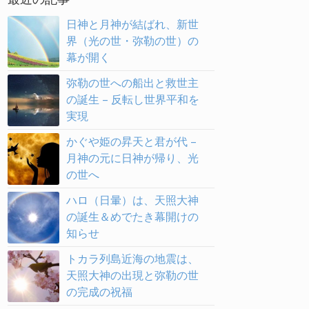
日神と月神が結ばれ、新世
界（光の世・弥勒の世）の
幕が開く
弥勒の世への船出と救世主
の誕生 – 反転し世界平和を
実現
かぐや姫の昇天と君が代 –
月神の元に日神が帰り、光
の世へ
ハロ（日暈）は、天照大神
の誕生＆めでたき幕開けの
知らせ
トカラ列島近海の地震は、
天照大神の出現と弥勒の世
の完成の祝福