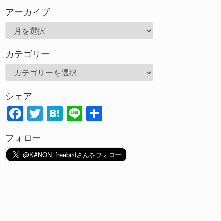
アーカイブ
ア
ー
カテゴリー
カ
イ
カ
ブ
テ
シェア
ゴ
F
T
H
Li
共
リ
ac
w
at
n
有
ー
フォロー
e
itt
e
e
b
er
n
o
a
o
k