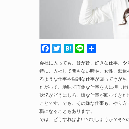
F
T
H
Li
共
ac
w
at
n
有
会社に入っても、皆が皆、好きな仕事、や
e
itt
e
e
特に、入社して間もない時や、女性、派遣
b
er
n
るような仕事や単調な仕事が回ってきがち
o
a
たがって、地味で面倒な仕事を人に押し付
o
状況がどうにしろ、嫌な仕事が回ってきた
k
ことです。でも、その嫌な仕事も、やり方
職になることもあります。
では、どうすればよいのでしょうか？その