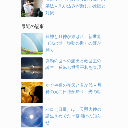
処法 – 思い込みが激しい原因と
対策
最近の記事
日神と月神が結ばれ、新世界
（光の世・弥勒の世）の幕が
開く
弥勒の世への船出と救世主の
誕生 – 反転し世界平和を実現
かぐや姫の昇天と君が代 – 月
神の元に日神が帰り、光の世
へ
ハロ（日暈）は、天照大神の
誕生＆めでたき幕開けの知ら
せ