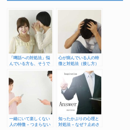
e
itt
e
e
b
er
n
o
a
o
k
「噂話への対処法」悩
心が病んでいる人の特
んでいる方も、そうで
徴と対処法（接し方）
ない方も知っておこ
う！
一緒にいて楽しくない
知ったかぶりの心理と
人の特徴 – つまらない
対処法 – なぜ？止めさ