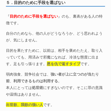
５．目的のために手段を選ばない
『
目的のために手段を選ばない
』のも、裏表がある人の特
徴です。
自分のためなら、他の人がどうなろうか、どう思われよう
が、気にしません。
目的を果たすために、以前は、相手を褒めたたえ、取り入
っていても、用済みで邪魔になれば、冷淡な態度に出ま
す。足も引っ張ります。
恩を仇で返すタイプ
です。
弱肉強食、競争社会では、
強い者が上に立つのが当たり
前
、
利用できるものは利用する
。
本人にとっては
処世術
にすぎないのです。そこに罪の意識
や温情はありません。
出世欲、我欲の強い人
です。