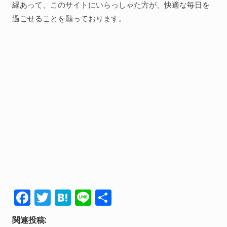
縁あって、このサイトにいらっしゃた方が、快適な毎日を
過ごせることを願っております。
F
T
H
Li
共
ac
w
at
n
有
関連投稿: