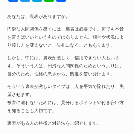
ac
w
at
n
有
人間関係全般
e
itt
e
e
あなたは、裏表がありますか。
衣食住
b
er
n
円滑な人間関係を築くには、裏表は必要です。何でも本音
生き方
o
a
を言えばいいというものではありません。相手や状況によ
気づき
o
り接し方を変えないと、失礼になることもあります。
k
社会
しかし、中には、裏表が激しく、信用できない人もいま
す。そういう人は、円滑な人間関係のためというよりは、
自分のため、性格の悪さから、態度を使い分けます。
WordPress
そういう裏表が激しいタイプは、人を平気で陥れたり、失
Webその他
望させます。
被害に遭わないためには、見分けるポイントや付き合い方
を知ることも大切です。
裏表がある人の特徴と対処法をご紹介します。