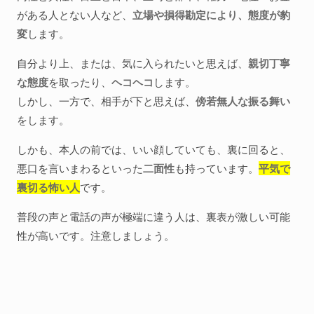
がある人とない人など、
立場や損得勘定により、態度が豹
変
します。
自分より上、または、気に入られたいと思えば、
親切丁寧
な態度
を取ったり、
ヘコヘコ
します。
しかし、一方で、相手が下と思えば、
傍若無人な振る舞い
をします。
しかも、本人の前では、いい顔していても、裏に回ると、
悪口を言いまわるといった
二面性
も持っています。
平気で
裏切る怖い人
です。
普段の声と電話の声が極端に違う人は、裏表が激しい可能
性が高いです。注意しましょう。