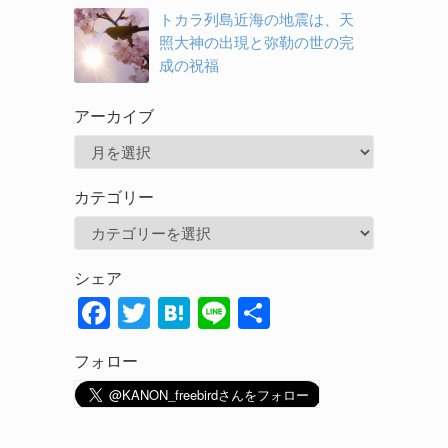
トカラ列島近海の地震は、天
照大神の出現と弥勒の世の完
成の祝福
アーカイブ
ア
ー
カテゴリー
カ
カ
イ
テ
ブ
シェア
ゴ
F
T
H
Li
共
リ
ac
w
at
n
有
ー
フォロー
e
itt
e
e
b
er
n
o
a