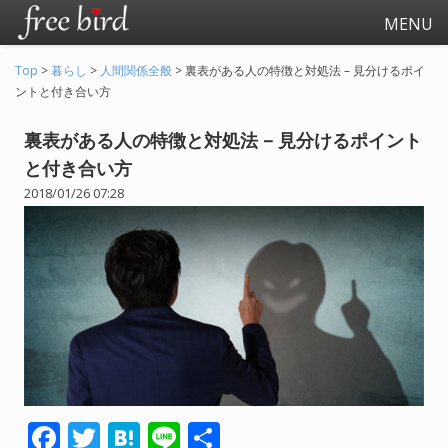
MENU
Top
>
暮らし
>
人間関係全般
>
裏表がある人の特徴と対処法 – 見分けるポイ
ントと付き合い方
裏表がある人の特徴と対処法 – 見分けるポイント
と付き合い方
2018/01/26 07:28
起業
会社生活
会社の仕事全般
会社の人間関係
退職関連
F
T
H
Li
共