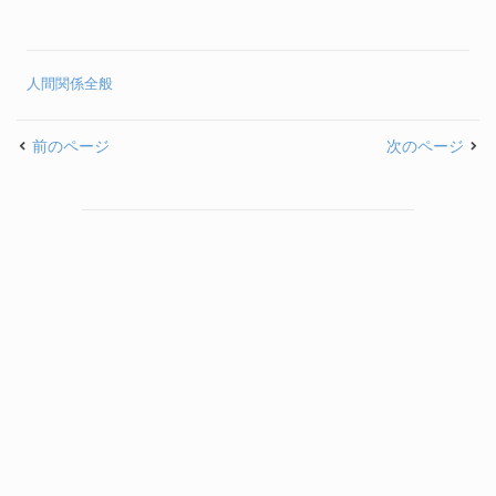
と言われる理由
せる・直すには
人間関係全般
前のページ
次のページ