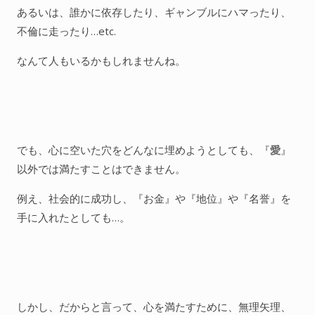
o
あるいは、誰かに依存したり、ギャンブルにハマったり、
k
不倫に走ったり…etc.
なんて人もいるかもしれませんね。
でも、心に空いた穴をどんなに埋めようとしても、『
愛
』
以外では満たすことはできません。
例え、社会的に成功し、『お金』や『地位』や『名誉』を
手に入れたとしても…。
しかし、だからと言って、心を満たすために、無理矢理、