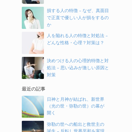
損する人の特徴 – なぜ、真面目
で正直で優しい人が損をするの
か
人を陥れる人の特徴と対処法 –
どんな性格・心理？対策は？
決めつける人の心理的特徴と対
処法 – 思い込みが激しい原因と
対策
最近の記事
日神と月神が結ばれ、新世界
（光の世・弥勒の世）の幕が
開く
弥勒の世への船出と救世主の
誕生 – 反転し世界平和を実現