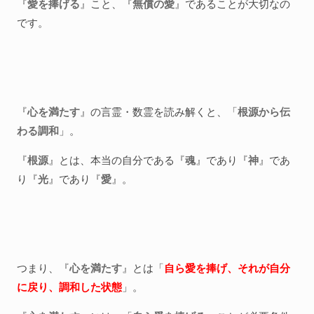
『
愛を捧げる
』こと、『
無償の愛
』であることが大切なの
です。
『
心を満たす
』の言霊・数霊を読み解くと、「
根源から伝
わる調和
」。
『
根源
』とは、本当の自分である『
魂
』であり『
神
』であ
り『
光
』であり『
愛
』。
つまり、『
心を満たす
』とは「
自ら愛を捧げ、それが自分
に戻り、調和した状態
」。