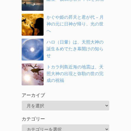
かぐや姫の昇天と君が代 – 月
神の元に日神が帰り、光の世
へ
ハロ（日暈）は、天照大神の
誕生＆めでたき幕開けの知ら
せ
トカラ列島近海の地震は、天
照大神の出現と弥勒の世の完
成の祝福
アーカイブ
ア
ー
カテゴリー
カ
カ
イ