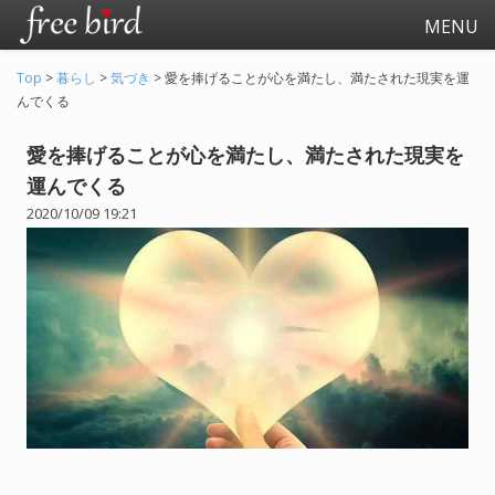
MENU
Top
>
暮らし
>
気づき
>
愛を捧げることが心を満たし、満たされた現実を運
んでくる
愛を捧げることが心を満たし、満たされた現実を
運んでくる
2020/10/09 19:21
起業
会社生活
会社の仕事全般
会社の人間関係
退職関連