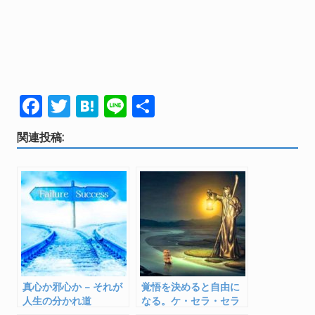
F
T
H
Li
共
ac
w
at
n
有
関連投稿:
e
itt
e
e
b
er
n
o
a
o
k
真心か邪心か – それが
覚悟を決めると自由に
人生の分かれ道
なる。ケ・セラ・セラ
で新しい自分・世界へ