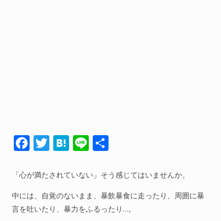
人間関係全般
衣食住
生き方
気づき
社会
WordPress
F
T
H
Li
共
Webその他
ac
w
at
n
有
e
itt
e
e
「心が満たされていない」そう感じてはいませんか。
b
er
n
中には、自覚のないまま、暴飲暴食に走ったり、周囲に暴
o
a
言を吐いたり、暴力をふるったり…。