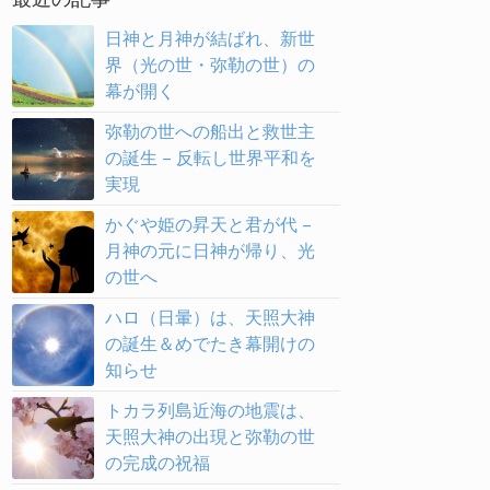
日神と月神が結ばれ、新世
界（光の世・弥勒の世）の
幕が開く
弥勒の世への船出と救世主
の誕生 – 反転し世界平和を
実現
かぐや姫の昇天と君が代 –
月神の元に日神が帰り、光
の世へ
ハロ（日暈）は、天照大神
の誕生＆めでたき幕開けの
知らせ
トカラ列島近海の地震は、
天照大神の出現と弥勒の世
の完成の祝福