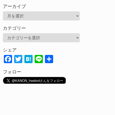
アーカイブ
ア
ー
カテゴリー
カ
イ
カ
ブ
テ
シェア
ゴ
F
T
H
Li
共
リ
ac
w
at
n
有
ー
フォロー
e
itt
e
e
b
er
n
o
a
o
k