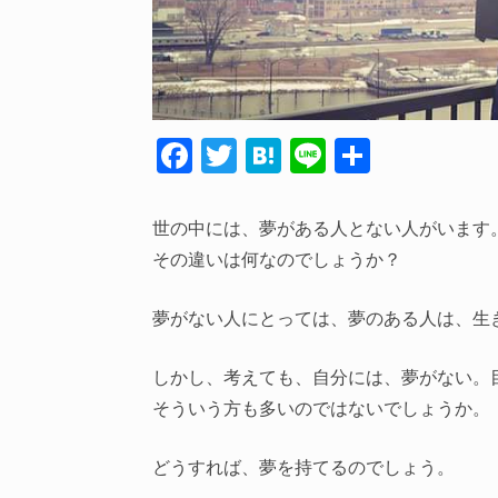
F
T
H
Li
共
ac
w
at
n
有
e
itt
e
e
世の中には、夢がある人とない人がいます
b
er
n
その違いは何なのでしょうか？
o
a
夢がない人にとっては、夢のある人は、生
o
k
しかし、考えても、自分には、夢がない。
そういう方も多いのではないでしょうか。
どうすれば、夢を持てるのでしょう。